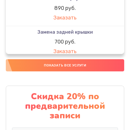
890 руб.
Заказать
Замена задней крышки
700 руб.
Заказать
Комплексная чистка
ПОКАЗАТЬ ВСЕ УСЛУГИ
900 руб.
Заказать
Скидка 20% по
Замена стекла
предварительной
1100 руб.
записи
Заказать