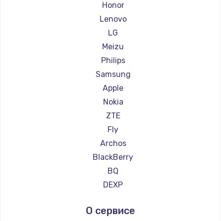
Ремонт смартфонов Kyocera
Honor
Ремонт смартфонов LeEco
Lenovo
Ремонт смартфонов OnePlus
LG
Ремонт смартфонов teXet
Meizu
Ремонт смартфонов Motorola
Philips
Ремонт смартфонов Prestigio
Samsung
Ремонт смартфонов Vertex
Apple
Ремонт смартфонов Microsoft
Nokia
Ремонт смартфонов Sharp
ZTE
Ремонт смартфонов Elephone
Fly
Ремонт смартфонов BlackView
Archos
Ремонт смартфонов Google
BlackBerry
Ремонт смартфонов Vertu
BQ
Ремонт смартфонов Tp-Link
DEXP
Ремонт смартфонов Hisense
Digma
О сервисе
Ремонт смартфонов Nubia
Ginzzu