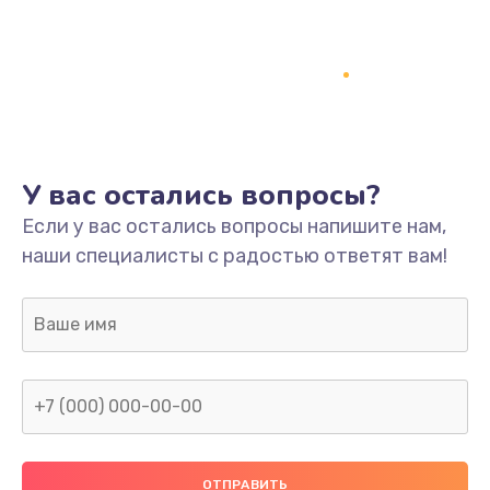
Ремонт разъема питания
745 руб.
Заказать
Замена видеокарты
У вас остались вопросы?
1600 руб.
Если у вас остались вопросы напишите нам,
Заказать
наши специалисты с радостью ответят вам!
Ремонт цепей питания
2500 руб.
Заказать
Замена жесткого диска
750 руб.