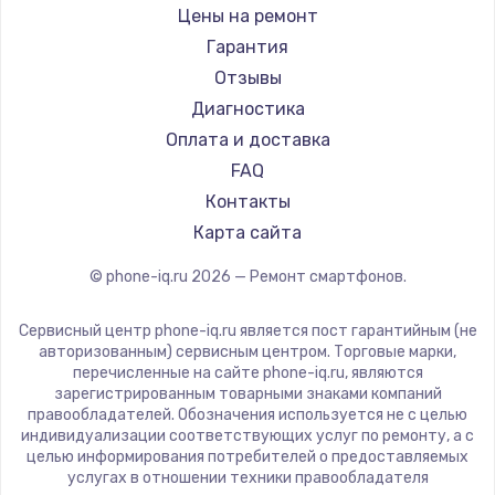
Ремонт смартфонов Land Rover
Highscreen
Цены на ремонт
Ремонт смартфонов Acer
Irbis
Гарантия
Ремонт смартфонов HP
Kyocera
Отзывы
Ремонт смартфонов Poco
LeEco
Диагностика
Ремонт смартфонов HTC
OnePlus
Оплата и доставка
Ремонт смартфонов Blackmagic
teXet
FAQ
Ремонт смартфонов Nothing
Motorola
Контакты
Ремонт смартфонов iQOO
Prestigio
Карта сайта
Vertex
© phone-iq.ru
2026
— Ремонт смартфонов.
Microsoft
Sharp
Сервисный центр phone-iq.ru является пост гарантийным (не
Elephone
авторизованным) сервисным центром. Торговые марки,
перечисленные на сайте phone-iq.ru, являются
BlackView
зарегистрированным товарными знаками компаний
Google
правообладателей. Обозначения используется не с целью
индивидуализации соответствующих услуг по ремонту, а с
Vertu
целью информирования потребителей о предоставляемых
Tp-Link
услугах в отношении техники правообладателя