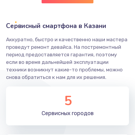
Заказать
Замена клавиатуры
Сервисный смартфона в Казани
1190 руб.
Аккуратно, быстро и качественно наши мастера
Заказать
проведут ремонт девайса. На постремонтный
период предоставляется гарантия, поэтому
Замена тачпада
если во время дальнейшей эксплуатации
1330 руб.
техники возникнут какие-то проблемы, можно
снова обратиться к нам для их решения.
Заказать
Замена контроллера питания
5
1490 руб.
Заказать
Сервисных
городов
Замена южного моста