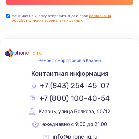
Заказать
Нажимая на кнопку отправить я даю свое
согласие на
Установка драйверов
обработку моих персональных данных.
725 руб.
Заказать
Замена вебкамеры
phone-iq.ru
Ремонт смартфонов в Казани
1240 руб.
Контактная информация
Заказать
+7 (843) 254-45-07
Ремонт петель крышки
+7 (800) 100-40-54
990 руб.
Заказать
Казань
,
 улица Волкова, 60/12
ежедневно с 9:00 до 21:00
Настройка Wi-Fi
1060 руб.
info@phone-iq.ru