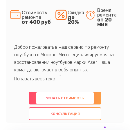
Время
Стоимость
Скидка
ремонта
до
ремонта
от 20
от 400 руб
20%
мин
Добро пожаловать в наш сервис по ремонту
ноутбуков в Москве. Мы специализируемся на
восстановлении ноутбуков марки Aser. Наша
команда включает в себя опытных
профессионалов с обширными знаниями и
многолетним опытом в данной области. Мы
предлагаем быстрый и качественный ремонт с
УЗНАТЬ СТОИМОСТЬ
использованием оригинальных компонентов, а
также гарантируем качество всех
КОНСУЛЬТАЦИЯ
проведенных работ. Наша цель - предоставить
клиентам надежное и профессиональное