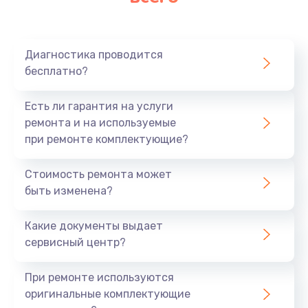
Замена микрофона
1050 руб.
Заказать
Диагностика проводится
бесплатно?
Замена оперативной памяти
890 руб.
Есть ли гарантия на услуги
ремонта и на используемые
Заказать
при ремонте комплектующие?
Замена системы охлаждения
Стоимость ремонта может
1500 руб.
быть изменена?
Заказать
Какие документы выдает
сервисный центр?
Замена термопасты
995 руб.
При ремонте используются
Заказать
оригинальные комплектующие