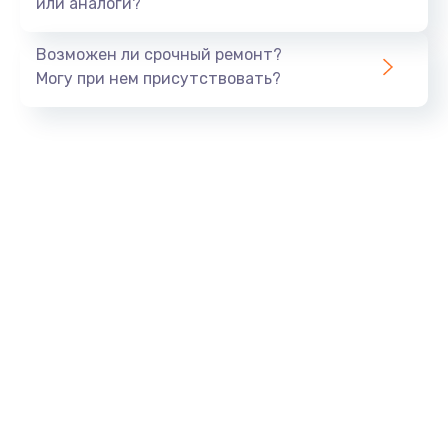
или аналоги?
Замена шлейфа матрицы
960 руб.
Возможен ли срочный ремонт?
Могу при нем присутствовать?
Заказать
Замена экрана
1145 руб.
Заказать
Замена северного моста
2600 руб.
Заказать
Замена видеочипа
2745 руб.
Заказать