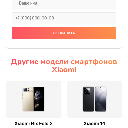
Ремонт камеры
600 руб.
Заказать
Замена разъема питания
600 руб.
Заказать
Другие модели смартфонов
Xiaomi
Замена шлейфа
600 руб.
Заказать
Ремонт мультиконтроллера
1000 руб.
Заказать
Xiaomi Mix Fold 2
Xiaomi 14