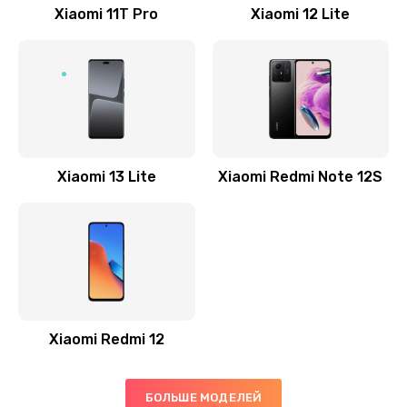
Заказать
Xiaomi 11T Pro
Xiaomi 12 Lite
Ремонт GPS-модуля
500 руб.
Заказать
Ремонт динамика
Xiaomi 13 Lite
Xiaomi Redmi Note 12S
400 руб.
Заказать
Замена дисплея
1200 руб.
Заказать
Xiaomi Redmi 12
Ремонт сим-лотка
600 руб.
БОЛЬШЕ МОДЕЛЕЙ