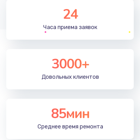
2600 руб.
24
Заказать
Часа приема
заявок
Чистка от пыли
990 руб.
Заказать
3000+
Настройка ОС
1090 руб.
Довольных
клиентов
Заказать
Ремонт подсветки
85мин
1200 руб.
Заказать
Среднее время
ремонта
Настройка BIOS