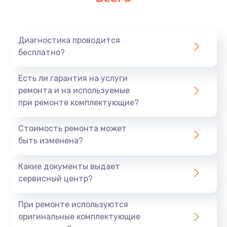
Замена микрофона
1050 руб.
Заказать
Диагностика проводится
бесплатно?
Замена оперативной памяти
890 руб.
Есть ли гарантия на услуги
ремонта и на используемые
Заказать
при ремонте комплектующие?
Замена системы охлаждения
Стоимость ремонта может
1500 руб.
быть изменена?
Заказать
Какие документы выдает
сервисный центр?
Замена термопасты
995 руб.
При ремонте используются
Заказать
оригинальные комплектующие