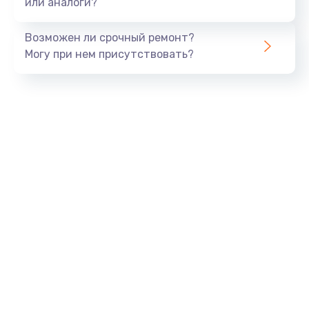
или аналоги?
Замена шлейфа матрицы
960 руб.
Возможен ли срочный ремонт?
Могу при нем присутствовать?
Заказать
Замена экрана
1145 руб.
Заказать
Замена северного моста
2600 руб.
Заказать
Замена видеочипа
2745 руб.
Заказать