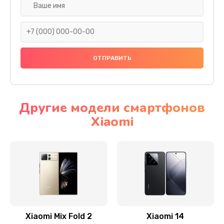
Ремонт камеры
600 руб.
Заказать
Замена разъема питания
600 руб.
Заказать
Другие модели смартфонов
Xiaomi
Замена шлейфа
600 руб.
Заказать
Ремонт мультиконтроллера
1000 руб.
Заказать
Xiaomi Mix Fold 2
Xiaomi 14