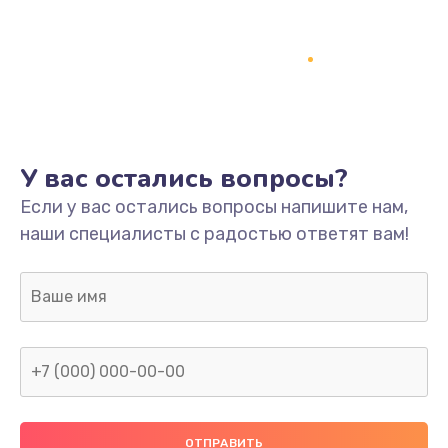
Ремонт разъема питания
745 руб.
Заказать
Замена видеокарты
У вас остались вопросы?
1600 руб.
Если у вас остались вопросы напишите нам,
Заказать
наши специалисты с радостью ответят вам!
Ремонт цепей питания
2500 руб.
Заказать
Замена жесткого диска
750 руб.