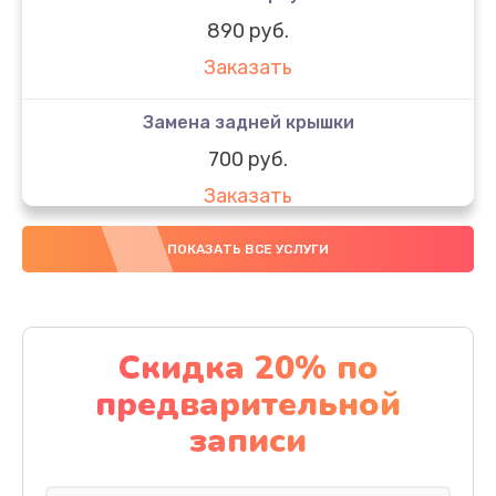
890 руб.
Заказать
Замена задней крышки
700 руб.
Заказать
Комплексная чистка
ПОКАЗАТЬ ВСЕ УСЛУГИ
900 руб.
Заказать
Скидка 20% по
Замена стекла
предварительной
1100 руб.
записи
Заказать