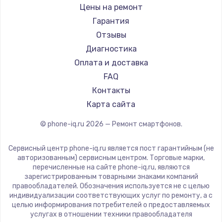
Ремонт смартфонов Land Rover
Highscreen
Цены на ремонт
Ремонт смартфонов Acer
Irbis
Гарантия
Ремонт смартфонов HP
Kyocera
Отзывы
Ремонт смартфонов Poco
LeEco
Диагностика
Ремонт смартфонов HTC
OnePlus
Оплата и доставка
Ремонт смартфонов Blackmagic
teXet
FAQ
Ремонт смартфонов Nothing
Motorola
Контакты
Ремонт смартфонов iQOO
Prestigio
Карта сайта
Vertex
© phone-iq.ru
2026
— Ремонт смартфонов.
Microsoft
Sharp
Сервисный центр phone-iq.ru является пост гарантийным (не
Elephone
авторизованным) сервисным центром. Торговые марки,
перечисленные на сайте phone-iq.ru, являются
BlackView
зарегистрированным товарными знаками компаний
Google
правообладателей. Обозначения используется не с целью
индивидуализации соответствующих услуг по ремонту, а с
Vertu
целью информирования потребителей о предоставляемых
Tp-Link
услугах в отношении техники правообладателя