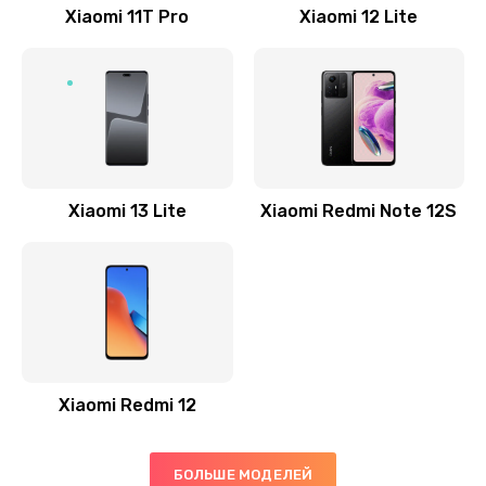
Заказать
Xiaomi 11T Pro
Xiaomi 12 Lite
Ремонт GPS-модуля
500 руб.
Заказать
Ремонт динамика
Xiaomi 13 Lite
Xiaomi Redmi Note 12S
400 руб.
Заказать
Замена дисплея
1200 руб.
Заказать
Xiaomi Redmi 12
Ремонт сим-лотка
600 руб.
БОЛЬШЕ МОДЕЛЕЙ