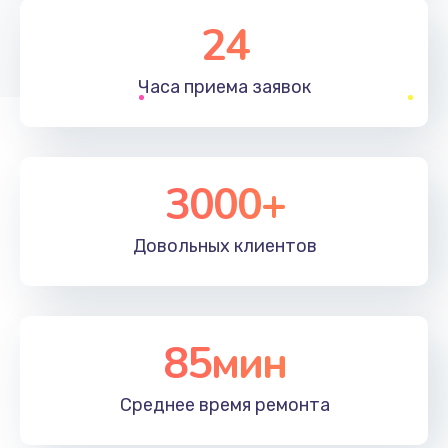
2600 руб.
24
Заказать
Часа приема
заявок
Чистка от пыли
990 руб.
Заказать
3000+
Настройка ОС
1090 руб.
Довольных
клиентов
Заказать
Ремонт подсветки
85мин
1200 руб.
Заказать
Среднее время
ремонта
Настройка BIOS