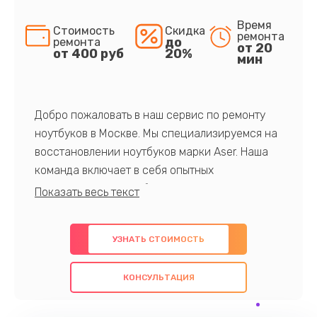
Время
Стоимость
Скидка
ремонта
до
ремонта
от 20
от 400 руб
20%
мин
Добро пожаловать в наш сервис по ремонту
ноутбуков в Москве. Мы специализируемся на
восстановлении ноутбуков марки Aser. Наша
команда включает в себя опытных
профессионалов с обширными знаниями и
многолетним опытом в данной области. Мы
предлагаем быстрый и качественный ремонт с
УЗНАТЬ СТОИМОСТЬ
использованием оригинальных компонентов, а
также гарантируем качество всех
КОНСУЛЬТАЦИЯ
проведенных работ. Наша цель - предоставить
клиентам надежное и профессиональное