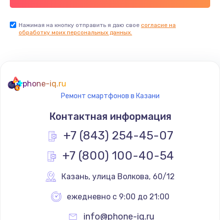
Заказать
Нажимая на кнопку отправить я даю свое
согласие на
Установка драйверов
обработку моих персональных данных.
725 руб.
Заказать
Замена вебкамеры
phone-iq.ru
Ремонт смартфонов в Казани
1240 руб.
Контактная информация
Заказать
+7 (843) 254-45-07
Ремонт петель крышки
+7 (800) 100-40-54
990 руб.
Заказать
Казань
,
 улица Волкова, 60/12
ежедневно с 9:00 до 21:00
Настройка Wi-Fi
1060 руб.
info@phone-iq.ru