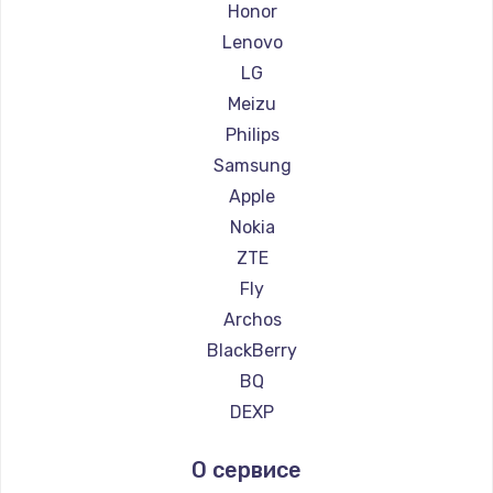
Ремонт смартфонов Kyocera
Honor
Ремонт смартфонов LeEco
Lenovo
Ремонт смартфонов OnePlus
LG
Ремонт смартфонов teXet
Meizu
Ремонт смартфонов Motorola
Philips
Ремонт смартфонов Prestigio
Samsung
Ремонт смартфонов Vertex
Apple
Ремонт смартфонов Microsoft
Nokia
Ремонт смартфонов Sharp
ZTE
Ремонт смартфонов Elephone
Fly
Ремонт смартфонов BlackView
Archos
Ремонт смартфонов Google
BlackBerry
Ремонт смартфонов Vertu
BQ
Ремонт смартфонов Tp-Link
DEXP
Ремонт смартфонов Hisense
Digma
О сервисе
Ремонт смартфонов Nubia
Ginzzu