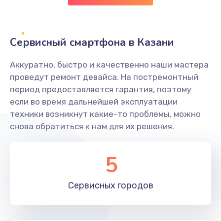
Заказать
Замена клавиатуры
Сервисный смартфона в Казани
1190 руб.
Аккуратно, быстро и качественно наши мастера
Заказать
проведут ремонт девайса. На постремонтный
период предоставляется гарантия, поэтому
Замена тачпада
если во время дальнейшей эксплуатации
1330 руб.
техники возникнут какие-то проблемы, можно
снова обратиться к нам для их решения.
Заказать
Замена контроллера питания
5
1490 руб.
Заказать
Сервисных
городов
Замена южного моста