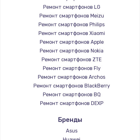
Ремонт смартфонов LG
Чистка от пыли
Ремонт смартфонов Meizu
990 руб.
Ремонт смартфонов Philips
Заказать
Ремонт смартфонов Xiaomi
Ремонт смартфонов Apple
Замена жесткого диска
Ремонт смартфонов Nokia
875 руб.
Ремонт смартфонов ZTE
Заказать
Ремонт смартфонов Fly
Ремонт смартфонов Archos
Установка драйверов
Ремонт смартфонов BlackBerry
875 руб.
Ремонт смартфонов BQ
Заказать
Ремонт смартфонов DEXP
Ремонт смартфонов Digma
Замена вебкамеры
Бренды
Ремонт смартфонов Ginzzu
1490 руб.
Ремонт смартфонов Highscreen
Asus
Заказать
Ремонт смартфонов Irbis
Huawei