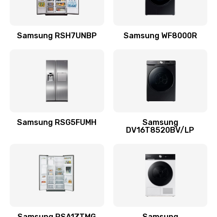
Замена подводящих проводов
Samsung RSH7UNBP
Samsung WF8000R
880 руб.
Заказать
Замена голосовой катушки/перемотка динамика
880 руб.
Заказать
Samsung RSG5FUMH
Samsung
DV16T8520BV/LP
Выход из строя электронных деталей
вследствие перегрева
880 руб.
Заказать
Ремонт динамиков
1400 руб.
Samsung RSA1ZTMG
Samsung