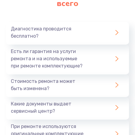
всего
Заказать
Ремонт платы картоприемника
1000 руб.
Диагностика проводится
бесплатно?
Заказать
Есть ли гарантия на услуги
Восстановление/замена диффузора
ремонта и на используемые
1400 руб.
при ремонте комплектующие?
Заказать
Стоимость ремонта может
быть изменена?
Ремонт платы усилителя
1200 руб.
Какие документы выдает
Заказать
сервисный центр?
Ремонт платы блока питания
При ремонте используются
800 руб.
оригинальные комплектующие