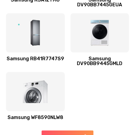
DV90BB7445GEUA
Заказать
Ремонт выходных цепей усиления (для активных
сабвуферов)
1300 руб.
Заказать
Samsung RB41R7747S9
Samsung
DV90BB9445GMLD
Ремонт предварительных цепей усиления (для
активных сабвуферов)
1200 руб.
Заказать
Ремонт после залития
2100 руб.
Samsung WF8590NLW8
Заказать