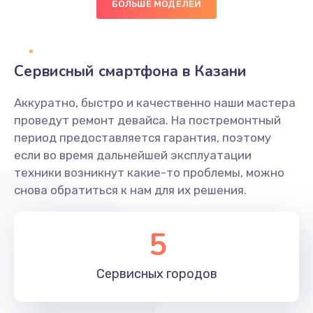
БОЛЬШЕ МОДЕЛЕЙ
Замена диффузора динамика
1400 руб.
Заказать
Сервисный смартфона в Казани
Замена платы брелка
Аккуратно, быстро и качественно наши мастера
900 руб.
проведут ремонт девайса. На постремонтный
период предоставляется гарантия, поэтому
Заказать
если во время дальнейшей эксплуатации
техники возникнут какие-то проблемы, можно
Простой ремонт основной платы
снова обратиться к нам для их решения.
2400 руб.
Заказать
5
Восстановление после попадания влаги
Сервисных
городов
2800 руб.
Заказать