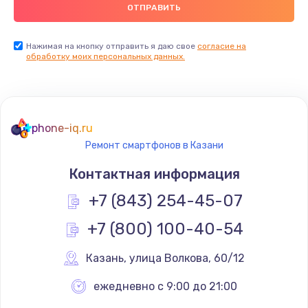
900 руб.
Заказать
Нажимая на кнопку отправить я даю свое
согласие на
обработку моих персональных данных.
Ремонт цепей питания
2500 руб.
Заказать
phone-iq.ru
Ремонт смартфонов в Казани
Замена видеокарты
Контактная информация
1795 руб.
+7 (843) 254-45-07
Заказать
+7 (800) 100-40-54
Ремонт разъема питания
1120 руб.
Казань
,
 улица Волкова, 60/12
Заказать
ежедневно с 9:00 до 21:00