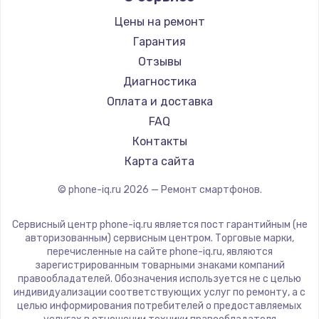
Заказать
Ремонт смартфонов Land Rover
Highscreen
Цены на ремонт
Ремонт смартфонов Acer
Irbis
Замена шим-контроллера
Гарантия
Ремонт смартфонов HP
Kyocera
Отзывы
3900 руб.
Ремонт смартфонов Poco
LeEco
Диагностика
Заказать
Ремонт смартфонов HTC
OnePlus
Оплата и доставка
Ремонт смартфонов Blackmagic
teXet
FAQ
Настройка Wi-Fi
Ремонт смартфонов Nothing
Motorola
Контакты
1040 руб.
Ремонт смартфонов iQOO
Prestigio
Карта сайта
Заказать
Vertex
© phone-iq.ru
2026
— Ремонт смартфонов.
Microsoft
Ремонт петель крышки
Sharp
Сервисный центр phone-iq.ru является пост гарантийным (не
1195 руб.
Elephone
авторизованным) сервисным центром. Торговые марки,
перечисленные на сайте phone-iq.ru, являются
Заказать
BlackView
зарегистрированным товарными знаками компаний
Google
правообладателей. Обозначения используется не с целью
Замена динамиков
индивидуализации соответствующих услуг по ремонту, а с
Vertu
целью информирования потребителей о предоставляемых
1350 руб.
Tp-Link