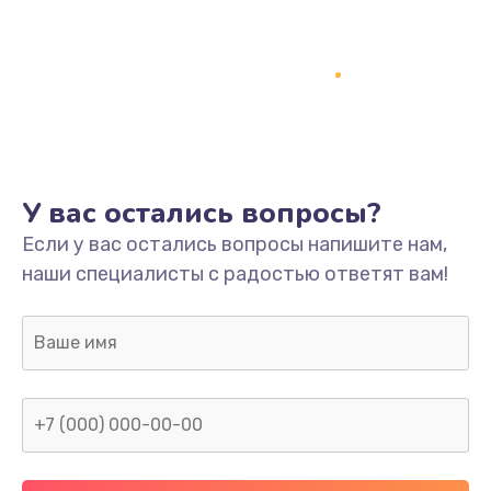
1500 руб.
Заказать
Ремонт системной платы
1700 руб.
Заказать
У вас остались вопросы?
Модернизация
Если у вас остались вопросы напишите нам,
2100 руб.
наши специалисты с радостью ответят вам!
Заказать
Устранение ошибок
2000 руб.
Заказать
Ремонт пищалок(твитеров)