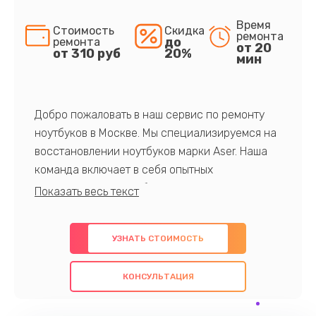
Время
Стоимость
Скидка
ремонта
до
ремонта
от 20
от 310 руб
20%
мин
Добро пожаловать в наш сервис по ремонту
ноутбуков в Москве. Мы специализируемся на
восстановлении ноутбуков марки Aser. Наша
команда включает в себя опытных
профессионалов с обширными знаниями и
многолетним опытом в данной области. Мы
предлагаем быстрый и качественный ремонт с
УЗНАТЬ СТОИМОСТЬ
использованием оригинальных компонентов, а
также гарантируем качество всех
КОНСУЛЬТАЦИЯ
проведенных работ. Наша цель - предоставить
клиентам надежное и профессиональное