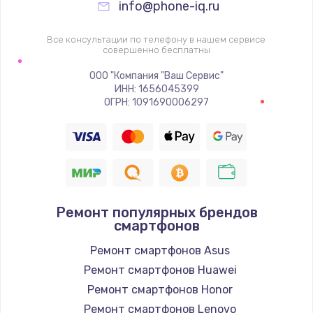
info@phone-iq.ru
Замена видеочипа
2745 руб.
Все консультации по телефону в нашем сервисе
совершенно бесплатны
Заказать
ООО "Компания "Ваш Сервис"
Настройка BIOS
ИНН: 1656045399
ОГРН: 1091690006297
910 руб.
Заказать
Ремонт подсветки
1150 руб.
Ремонт популярных брендов
Заказать
смартфонов
Ремонт смартфонов Asus
Настройка ОС
Ремонт смартфонов Huawei
1320 руб.
Ремонт смартфонов Honor
Заказать
Ремонт смартфонов Lenovo