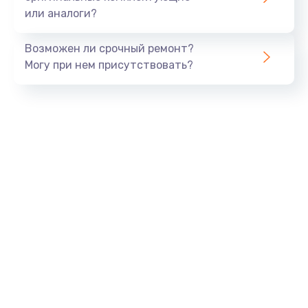
или аналоги?
Заказать
Возможен ли срочный ремонт?
Тюнинг динамиков
Могу при нем присутствовать?
4900 руб.
Заказать
Ремонт криптомодуля
1100 руб.
Заказать
Ремонт (замена) кнопок, индикаторов, разъемов
1000 руб.
Заказать
Программный ремонт/прошивка