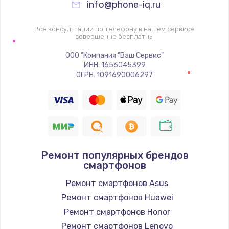
info@phone-iq.ru
Замена видеочипа
2745 руб.
Все консультации по телефону в нашем сервисе
совершенно бесплатны
Заказать
ООО "Компания "Ваш Сервис"
Настройка BIOS
ИНН: 1656045399
ОГРН: 1091690006297
910 руб.
Заказать
Ремонт подсветки
1150 руб.
Ремонт популярных брендов
Заказать
смартфонов
Ремонт смартфонов Asus
Настройка ОС
Ремонт смартфонов Huawei
1320 руб.
Ремонт смартфонов Honor
Заказать
Ремонт смартфонов Lenovo