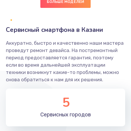
БОЛЬШЕ МОДЕЛЕЙ
Замена диффузора динамика
1400 руб.
Заказать
Сервисный смартфона в Казани
Замена платы брелка
Аккуратно, быстро и качественно наши мастера
900 руб.
проведут ремонт девайса. На постремонтный
период предоставляется гарантия, поэтому
Заказать
если во время дальнейшей эксплуатации
техники возникнут какие-то проблемы, можно
Простой ремонт основной платы
снова обратиться к нам для их решения.
2400 руб.
Заказать
5
Восстановление после попадания влаги
Сервисных
городов
2800 руб.
Заказать