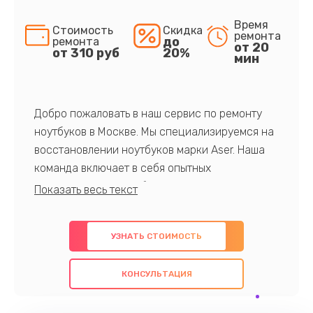
Время
Стоимость
Скидка
ремонта
до
ремонта
от 20
от 310 руб
20%
мин
Добро пожаловать в наш сервис по ремонту
ноутбуков в Москве. Мы специализируемся на
восстановлении ноутбуков марки Aser. Наша
команда включает в себя опытных
профессионалов с обширными знаниями и
многолетним опытом в данной области. Мы
предлагаем быстрый и качественный ремонт с
УЗНАТЬ СТОИМОСТЬ
использованием оригинальных компонентов, а
также гарантируем качество всех
КОНСУЛЬТАЦИЯ
проведенных работ. Наша цель - предоставить
клиентам надежное и профессиональное