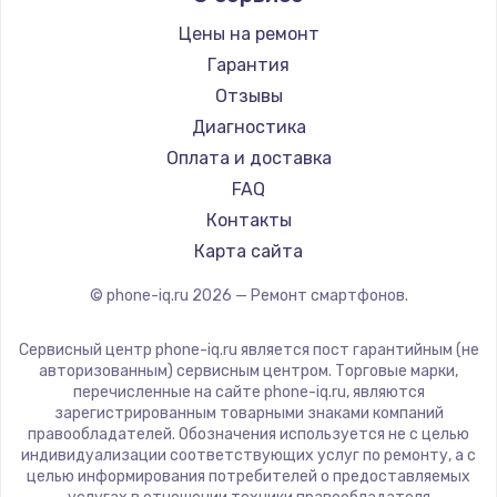
Заказать
Ремонт смартфонов Land Rover
Highscreen
Цены на ремонт
Ремонт смартфонов Acer
Irbis
Замена шим-контроллера
Гарантия
Ремонт смартфонов HP
Kyocera
Отзывы
3900 руб.
Ремонт смартфонов Poco
LeEco
Диагностика
Заказать
Ремонт смартфонов HTC
OnePlus
Оплата и доставка
Ремонт смартфонов Blackmagic
teXet
FAQ
Настройка Wi-Fi
Ремонт смартфонов Nothing
Motorola
Контакты
1040 руб.
Ремонт смартфонов iQOO
Prestigio
Карта сайта
Заказать
Vertex
© phone-iq.ru
2026
— Ремонт смартфонов.
Microsoft
Ремонт петель крышки
Sharp
Сервисный центр phone-iq.ru является пост гарантийным (не
1195 руб.
Elephone
авторизованным) сервисным центром. Торговые марки,
перечисленные на сайте phone-iq.ru, являются
Заказать
BlackView
зарегистрированным товарными знаками компаний
Google
правообладателей. Обозначения используется не с целью
Замена динамиков
индивидуализации соответствующих услуг по ремонту, а с
Vertu
целью информирования потребителей о предоставляемых
1350 руб.
Tp-Link