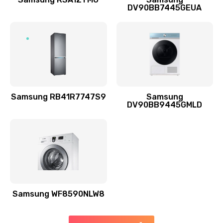
DV90BB7445GEUA
Заказать
Ремонт выходных цепей усиления (для активных
сабвуферов)
1300 руб.
Заказать
Samsung RB41R7747S9
Samsung
DV90BB9445GMLD
Ремонт предварительных цепей усиления (для
активных сабвуферов)
1200 руб.
Заказать
Ремонт после залития
2100 руб.
Samsung WF8590NLW8
Заказать