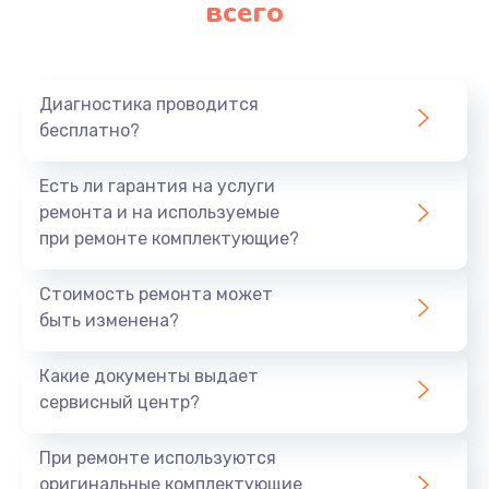
всего
Заказать
Ремонт платы картоприемника
1000 руб.
Диагностика проводится
бесплатно?
Заказать
Есть ли гарантия на услуги
Восстановление/замена диффузора
ремонта и на используемые
1400 руб.
при ремонте комплектующие?
Заказать
Стоимость ремонта может
быть изменена?
Ремонт платы усилителя
1200 руб.
Какие документы выдает
Заказать
сервисный центр?
Ремонт платы блока питания
При ремонте используются
800 руб.
оригинальные комплектующие