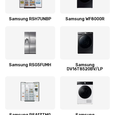
Замена подводящих проводов
Samsung RSH7UNBP
Samsung WF8000R
880 руб.
Заказать
Замена голосовой катушки/перемотка динамика
880 руб.
Заказать
Samsung RSG5FUMH
Samsung
DV16T8520BV/LP
Выход из строя электронных деталей
вследствие перегрева
880 руб.
Заказать
Ремонт динамиков
1400 руб.
Samsung RSA1ZTMG
Samsung