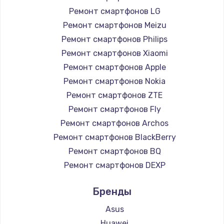
Ремонт смартфонов LG
Чистка от пыли
Ремонт смартфонов Meizu
990 руб.
Ремонт смартфонов Philips
Заказать
Ремонт смартфонов Xiaomi
Ремонт смартфонов Apple
Замена жесткого диска
Ремонт смартфонов Nokia
875 руб.
Ремонт смартфонов ZTE
Заказать
Ремонт смартфонов Fly
Ремонт смартфонов Archos
Установка драйверов
Ремонт смартфонов BlackBerry
875 руб.
Ремонт смартфонов BQ
Заказать
Ремонт смартфонов DEXP
Ремонт смартфонов Digma
Замена вебкамеры
Бренды
Ремонт смартфонов Ginzzu
1490 руб.
Ремонт смартфонов Highscreen
Asus
Заказать
Ремонт смартфонов Irbis
Huawei