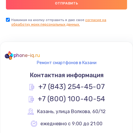
900 руб.
Заказать
Нажимая на кнопку отправить я даю свое
согласие на
обработку моих персональных данных.
Ремонт цепей питания
2500 руб.
Заказать
phone-iq.ru
Ремонт смартфонов в Казани
Замена видеокарты
Контактная информация
1795 руб.
+7 (843) 254-45-07
Заказать
+7 (800) 100-40-54
Ремонт разъема питания
1120 руб.
Казань
,
 улица Волкова, 60/12
Заказать
ежедневно с 9:00 до 21:00