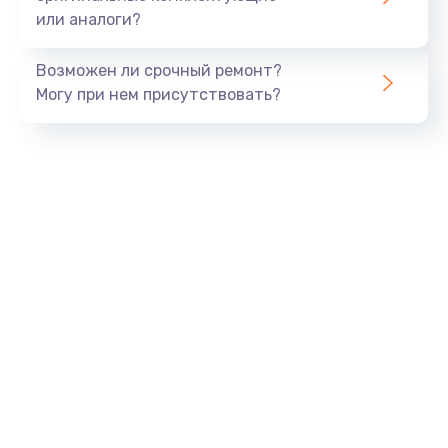
или аналоги?
Заказать
Возможен ли срочный ремонт?
Тюнинг динамиков
Могу при нем присутствовать?
4900 руб.
Заказать
Ремонт криптомодуля
1100 руб.
Заказать
Ремонт (замена) кнопок, индикаторов, разъемов
1000 руб.
Заказать
Программный ремонт/прошивка