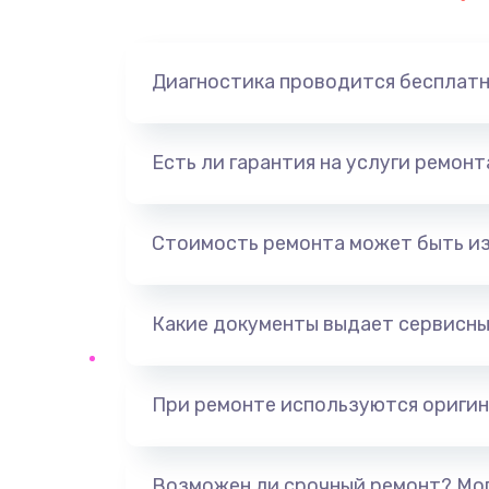
Замена динамика
Диагностика проводится бесплат
Замена корпуса
Замена аккумулятора
Есть ли гарантия на услуги ремон
Замена разъема
Стоимость ремонта может быть и
Ремонт платы
Какие документы выдает сервисны
Не включается
Нет звука
При ремонте используются оригин
Не видит флешку
Возможен ли срочный ремонт? Мог