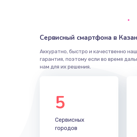
Ремонт системной платы
Снятие системных ошибок/про
Сервисный смартфона в Каза
ремонт
Аккуратно, быстро и качественно на
Ремонт разъема SIM-карты
гарантия, поэтому если во время дал
нам для их решения.
Модернизация
Устранение ошибок
5
Ремонт после залития
Сервисных
Ремонт электроплаты
городов