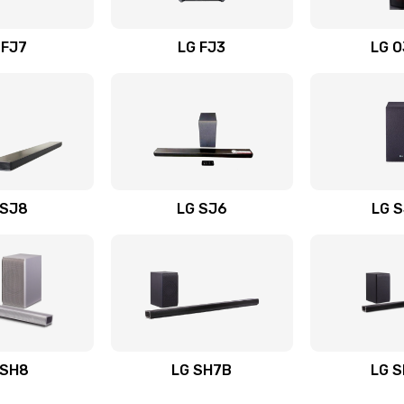
вания
50 мин
3 года
 FJ7
LG FJ3
LG 
40 мин
3 года
60 мин
3 года
60 мин
3 года
 SJ8
LG SJ6
LG 
ьного
60 мин
3 года
30 мин
1 год
авления
20 мин
2 года
 SH8
LG SH7B
LG 
60 мин
1 год