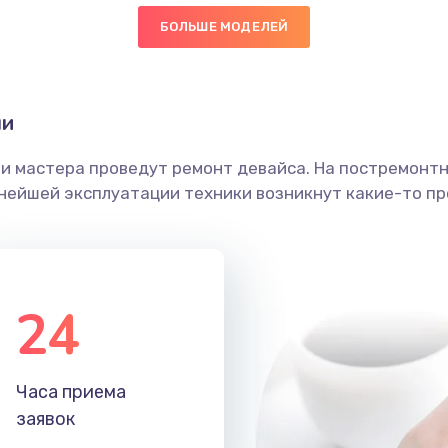
БОЛЬШЕ МОДЕЛЕЙ
20 мин
3 года
граммный
50 мин
2 года
ни
ши мастера проведут ремонт девайса. На постремонт
60 мин
3 года
ьнейшей эксплуатации техники возникнут какие-то пр
40 мин
3 года
20 мин
2 года
24
50 мин
2 года
Часа приема
30 мин
2 года
заявок