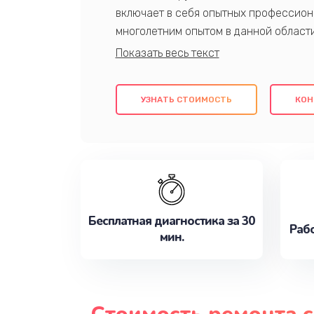
включает в себя опытных профессион
многолетним опытом в данной област
качественный ремонт с использовани
гарантируем качество всех проведенн
клиентам надежное и профессиональн
УЗНАТЬ СТОИМОСТЬ
КОН
потребности наилучшим образом. Не 
сейчас!
Бесплатная диагностика за 30
Рабо
мин.