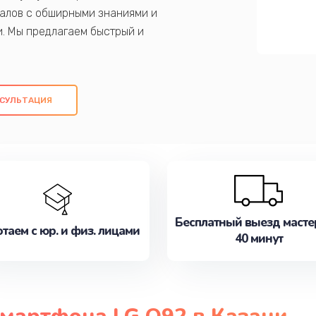
алов с обширными знаниями и
и. Мы предлагаем быстрый и
ем оригинальных компонентов, а также
ых работ. Наша цель - предоставить
ое обслуживание, удовлетворяя их
СУЛЬТАЦИЯ
медлите записаться на ремонт уже
Бесплатный выезд масте
таем с юр. и физ. лицами
40 минут