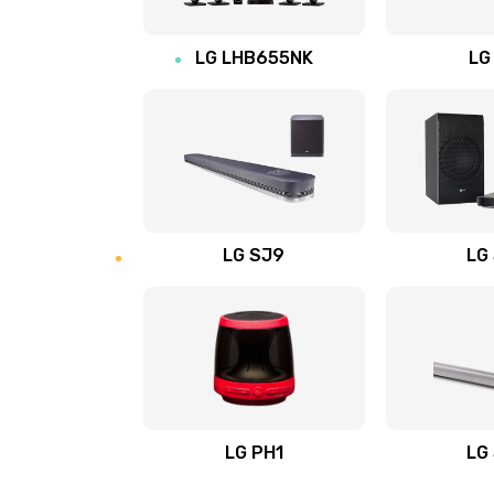
Восстановление после заклини
LG LHB655NK
LG
Восстановление после залития
Замена фильтра
Ремонт корпуса
LG SJ9
LG
Полная профилактика вертикал
пылесоса
Пайка конденсаторов
Ремонт электронного блока упр
LG PH1
LG
Ремонт или замена двигателя