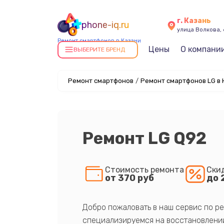
г. Казань
phone-iq.ru
улица Волкова, 
Ремонт смартфонов в Казани
Цены
О компани
ВЫБЕРИТЕ БРЕНД
Ремонт смартфонов
/
Ремонт смартфонов LG в 
Ремонт LG Q92
Стоимость ремонта
Ски
от 370 руб
до 
Добро пожаловать в наш сервис по ре
специализируемся на восстановлении