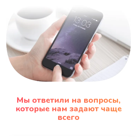
600 руб.
Заказать
Замена датчика
480 руб.
Заказать
Замена кнопки
450 руб.
Заказать
Мы ответили на вопросы,
Настройка
которые нам задают чаще
600 руб.
всего
Заказать
Очень тихо играет