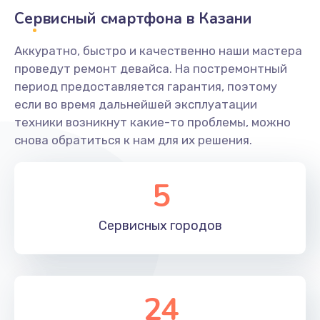
Заказать
Сервисный смартфона в Казани
Ремонт системной платы
Аккуратно, быстро и качественно наши мастера
проведут ремонт девайса. На постремонтный
1600 руб.
период предоставляется гарантия, поэтому
Заказать
если во время дальнейшей эксплуатации
техники возникнут какие-то проблемы, можно
Снятие системных ошибок/программный ремонт
снова обратиться к нам для их решения.
1400 руб.
Заказать
5
Ремонт разъема SIM-карты
Сервисных
городов
880 руб.
Заказать
Модернизация
24
1830 руб.