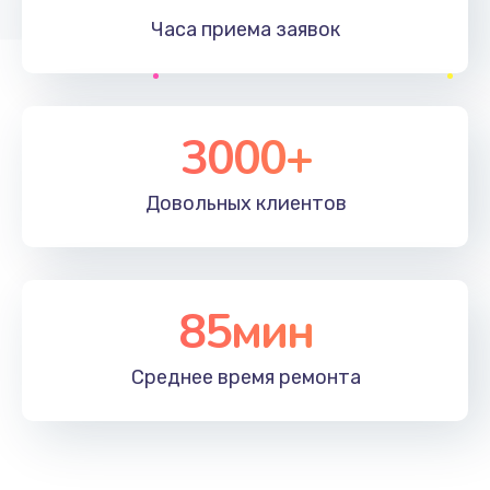
Часа приема
заявок
Заказать
Устранение ошибок
2000 руб.
3000+
Заказать
Довольных
клиентов
Ремонт после залития
2100 руб.
Заказать
85мин
Ремонт электроплаты
Среднее время
ремонта
1400 руб.
Заказать
Замена шнура