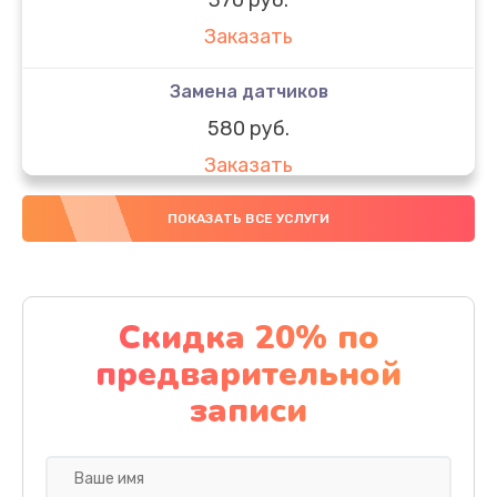
Заказать
Замена датчиков
580 руб.
Заказать
Комплексная чистка
ПОКАЗАТЬ ВСЕ УСЛУГИ
800 руб.
Заказать
Скидка 20% по
Замена дисплея (экрана)
предварительной
2000 руб.
записи
Заказать
Ремонт платы электроники