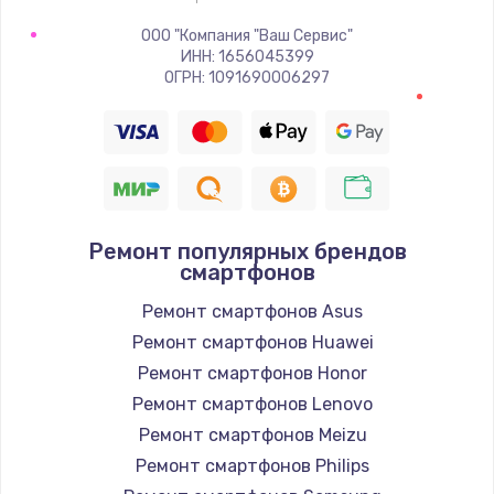
Заказать
ООО "Компания "Ваш Сервис"
ИНН: 1656045399
Восстановление цепи питания, пайка
ОГРН: 1091690006297
880 руб.
Заказать
Программный ремонт/прошивка
390 руб.
Ремонт популярных брендов
Заказать
смартфонов
Ремонт смартфонов Asus
Замена Bluetooth/Wi-Fi модуля
Ремонт смартфонов Huawei
800 руб.
Ремонт смартфонов Honor
Заказать
Ремонт смартфонов Lenovo
Ремонт смартфонов Meizu
Замена картридера
Ремонт смартфонов Philips
890 руб.