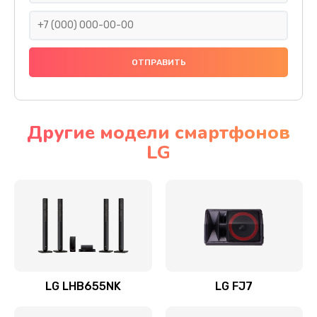
1400 руб.
Заказать
Прошивка
1500 руб.
Заказать
Другие модели смартфонов
LG
Ремонт механики привода
1500 руб.
Заказать
Ремонт / замена кнопок, клавиш, индикаторов,
разъемов
1550 руб.
LG LHB655NK
LG FJ7
Заказать