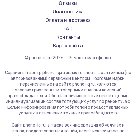
Ремонт смартфонов HP
Kyocera
Отзывы
1600 руб.
Ремонт смартфонов Poco
LeEco
Диагностика
Заказать
Ремонт смартфонов HTC
OnePlus
Оплата и доставка
Ремонт смартфонов Blackmagic
teXet
FAQ
Ремонт разъема питания
Ремонт смартфонов Nothing
Motorola
Контакты
880 руб.
Ремонт смартфонов iQOO
Prestigio
Карта сайта
Заказать
Vertex
© phone-iq.ru
2026
— Ремонт смартфонов.
Microsoft
Замена видеочипа
Sharp
Сервисный центр phone-iq.ru является пост гарантийным (не
2745 руб.
Elephone
авторизованным) сервисным центром. Торговые марки,
перечисленные на сайте phone-iq.ru, являются
BlackView
Заказать
зарегистрированным товарными знаками компаний
Google
правообладателей. Обозначения используется не с целью
индивидуализации соответствующих услуг по ремонту, а с
Замена северного моста
Vertu
целью информирования потребителей о предоставляемых
Tp-Link
2600 руб.
услугах в отношении техники правообладателя
Hisense
Заказать
Сайт phone-iq.ru, а также вся информация об услугах и
Nubia
ценах, предоставленная на нём, носит исключительно