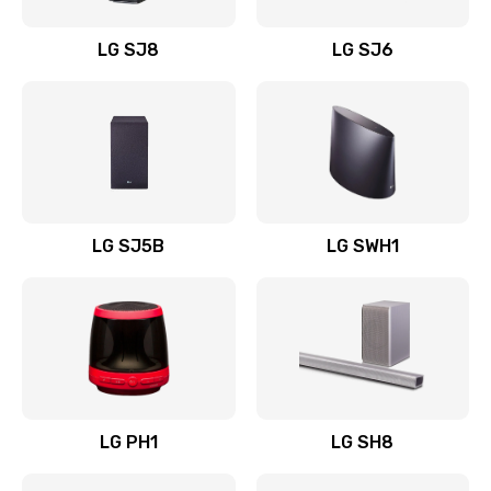
Восстановление после заклинивания
LG SJ8
LG SJ6
1400 руб.
Заказать
Восстановление после залития
1500 руб.
Заказать
LG SJ5B
LG SWH1
Замена фильтра
1500 руб.
Заказать
Ремонт корпуса
LG PH1
LG SH8
1400 руб.