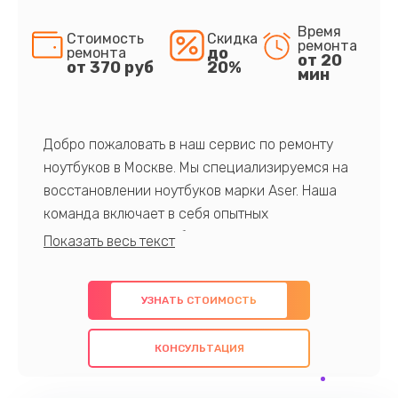
Время
Стоимость
Скидка
ремонта
до
ремонта
от 20
от 370 руб
20%
мин
Добро пожаловать в наш сервис по ремонту
ноутбуков в Москве. Мы специализируемся на
восстановлении ноутбуков марки Aser. Наша
команда включает в себя опытных
профессионалов с обширными знаниями и
многолетним опытом в данной области. Мы
предлагаем быстрый и качественный ремонт с
УЗНАТЬ СТОИМОСТЬ
использованием оригинальных компонентов, а
также гарантируем качество всех
КОНСУЛЬТАЦИЯ
проведенных работ. Наша цель - предоставить
клиентам надежное и профессиональное