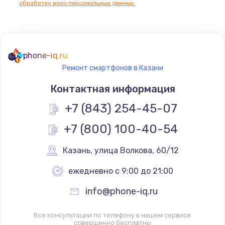
обработку моих персональных данных.
Не реагирует на кнопки
700 руб.
phone-iq.ru
Заказать
Ремонт смартфонов в Казани
Не сопряжается с устройством
Контактная информация
900 руб.
+7 (843) 254-45-07
Заказать
+7 (800) 100-40-54
Помехи и искажение звука
Казань
,
 улица Волкова, 60/12
900 руб.
ежедневно с 9:00 до 21:00
Заказать
info@phone-iq.ru
Не работает
1400 руб.
Все консультации по телефону в нашем сервисе
совершенно бесплатны