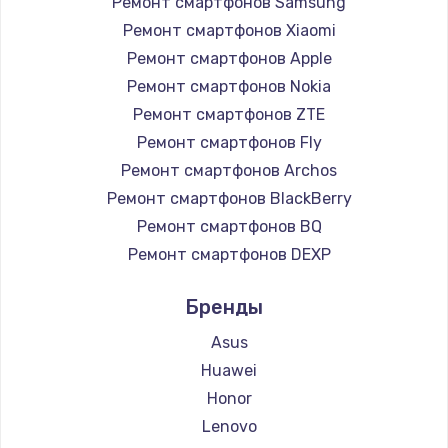
Ремонт смартфонов Samsung
Заказать
Ремонт смартфонов Xiaomi
Ремонт смартфонов Apple
Замена микросхемы NFC
Ремонт смартфонов Nokia
1100 руб.
Ремонт смартфонов ZTE
Заказать
Ремонт смартфонов Fly
Ремонт смартфонов Archos
Замена шим-контроллера
Ремонт смартфонов BlackBerry
3900 руб.
Ремонт смартфонов BQ
Ремонт смартфонов DEXP
Заказать
Ремонт смартфонов Digma
Бренды
Настройка Wi-Fi
Ремонт смартфонов Ginzzu
Ремонт смартфонов Highscreen
1030 руб.
Asus
Ремонт смартфонов Irbis
Huawei
Заказать
Ремонт смартфонов Kyocera
Honor
Ремонт смартфонов LeEco
Замена вебкамеры
Lenovo