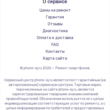
О сервисе
Ремонт смартфонов Nubia
Ginzzu
Ремонт смартфонов Land Rover
Highscreen
Цены на ремонт
Ремонт смартфонов Acer
Irbis
Гарантия
Ремонт смартфонов HP
Kyocera
Отзывы
Ремонт смартфонов Poco
LeEco
Диагностика
Ремонт смартфонов HTC
OnePlus
Оплата и доставка
Ремонт смартфонов Blackmagic
teXet
FAQ
Ремонт смартфонов Nothing
Motorola
Контакты
Ремонт смартфонов iQOO
Prestigio
Карта сайта
Vertex
© phone-iq.ru
2026
— Ремонт смартфонов.
Microsoft
Sharp
Сервисный центр phone-iq.ru является пост гарантийным (не
Elephone
авторизованным) сервисным центром. Торговые марки,
перечисленные на сайте phone-iq.ru, являются
BlackView
зарегистрированным товарными знаками компаний
Google
правообладателей. Обозначения используется не с целью
индивидуализации соответствующих услуг по ремонту, а с
Vertu
целью информирования потребителей о предоставляемых