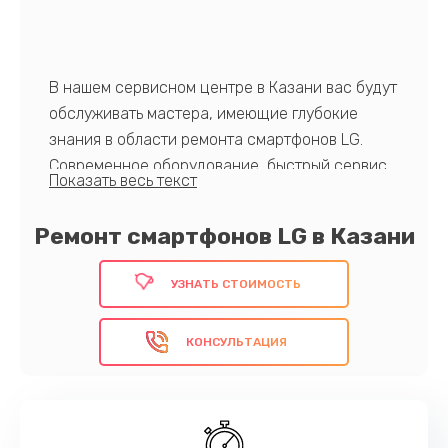
В нашем сервисном центре в Казани вас будут
обслуживать мастера, имеющие глубокие
знания в области ремонта смартфонов LG.
Современное оборудование, быстрый сервис
и профессиональный подход гарантируют
качество выполненных работ. Доверьте свой
Ремонт смартфонов LG в Казани
телефон нам.
Позвоните прямо сейчас!
УЗНАТЬ СТОИМОСТЬ
КОНСУЛЬТАЦИЯ