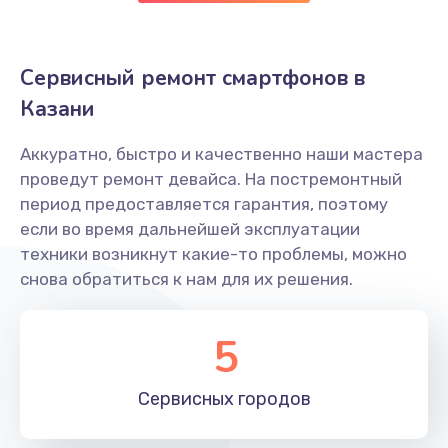
550 руб.
Заказать
Сервисный ремонт смартфонов в
Казани
Замена разъема зарядки
550 руб.
Аккуратно, быстро и качественно наши мастера
проведут ремонт девайса. На постремонтный
Заказать
период предоставляется гарантия, поэтому
если во время дальнейшей эксплуатации
Замена микросхемы Wi-Fi
техники возникнут какие-то проблемы, можно
1100 руб.
снова обратиться к нам для их решения.
Заказать
5
Ремонт антенны
880 руб.
Сервисных
городов
Заказать