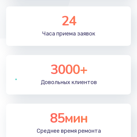
Замена микросхемы Bluetooth
1100 руб.
24
Заказать
Часа приема
заявок
Ремонт микросхемы Bluetooth
1100 руб.
Заказать
3000+
Ремонт разъема зарядки
Довольных
клиентов
550 руб.
Заказать
Ремонт микросхемы питания
85мин
1100 руб.
Среднее время
ремонта
Заказать