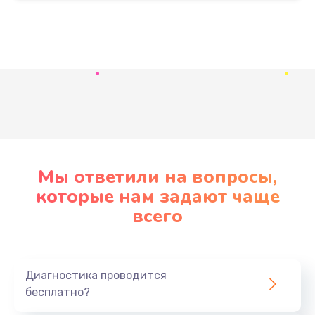
Заказать
Ремонт вибромотора
550 руб.
Заказать
Развернуть
Ремонт SIM-карты
550 руб.
Мы ответили на вопросы,
Заказать
которые нам задают чаще
Замена Bluetooth модуля
всего
880 руб.
Заказать
Диагностика проводится
Замена SIM-карты
бесплатно?
550 руб.