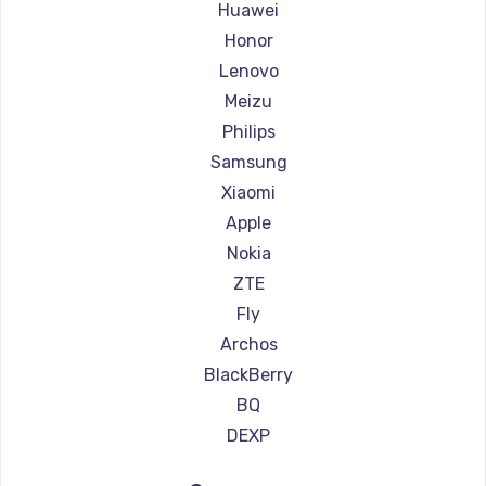
Ремонт смартфонов Irbis
Huawei
Ремонт смартфонов Kyocera
Honor
Ремонт смартфонов LeEco
Lenovo
Ремонт смартфонов OnePlus
Meizu
Ремонт смартфонов teXet
Philips
Ремонт смартфонов Motorola
Samsung
Ремонт смартфонов Prestigio
Xiaomi
Ремонт смартфонов Vertex
Apple
Ремонт смартфонов Microsoft
Nokia
Ремонт смартфонов Sharp
ZTE
Ремонт смартфонов Elephone
Fly
Ремонт смартфонов BlackView
Archos
Ремонт смартфонов Google
BlackBerry
Ремонт смартфонов Vertu
BQ
Ремонт смартфонов Tp-Link
DEXP
Ремонт смартфонов Hisense
Digma