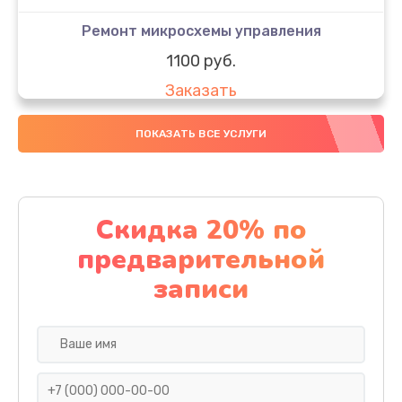
Ремонт микросхемы управления
1100 руб.
Заказать
Замена динамика
ПОКАЗАТЬ ВСЕ УСЛУГИ
550 руб.
Заказать
Скидка 20% по
Замена GPS модуля
предварительной
880 руб.
записи
Заказать
Ремонт микросхемы Wi-Fi
1100 руб.