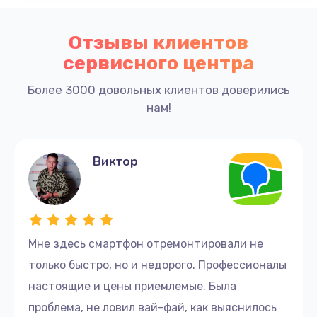
880 руб.
Заказать
Отзывы клиентов
сервисного центра
Ремонт GPS модуля
880 руб.
Более 3000 довольных клиентов доверились
нам!
Заказать
Замена кнопки громкости
Виктор
550 руб.
Заказать
Мне здесь смартфон отремонтировали не
только быстро, но и недорого. Профессионалы
настоящие и цены приемлемые. Была
проблема, не ловил вай-фай, как выяснилось