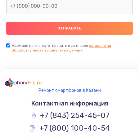
Заказать
Замена термопасты
990 руб.
Заказать
Нажимая на кнопку отправить я даю свое
согласие на
обработку моих персональных данных.
Замена контроллера питания
1490 руб.
Заказать
phone-iq.ru
Ремонт смартфонов в Казани
Замена южного моста
Контактная информация
2300 руб.
+7 (843) 254-45-07
Заказать
+7 (800) 100-40-54
Замена вебкамеры