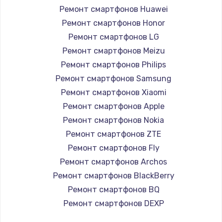
Ремонт смартфонов Huawei
1200 руб.
Ремонт смартфонов Honor
Заказать
Ремонт смартфонов LG
Ремонт смартфонов Meizu
Установка драйверов
Ремонт смартфонов Philips
950 руб.
Ремонт смартфонов Samsung
Заказать
Ремонт смартфонов Xiaomi
Ремонт смартфонов Apple
Замена жесткого диска
Ремонт смартфонов Nokia
1000 руб.
Ремонт смартфонов ZTE
Заказать
Ремонт смартфонов Fly
Ремонт смартфонов Archos
Чистка от пыли
Ремонт смартфонов BlackBerry
1330 руб.
Ремонт смартфонов BQ
Заказать
Ремонт смартфонов DEXP
Ремонт смартфонов Digma