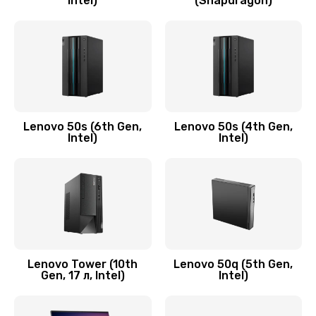
Intel)
(Snapdragon)
Замена аудио разъема
790 руб.
Заказать
Замена модуля HDMI
590 руб.
Lenovo 50s (6th Gen,
Lenovo 50s (4th Gen,
Intel)
Intel)
Заказать
Замена задней крышки устройства
790 руб.
Заказать
Замена микросхемы (звук, контроллер,
Lenovo Tower (10th
Lenovo 50q (5th Gen,
Gen, 17 л, Intel)
Intel)
процессор)
2100 руб.