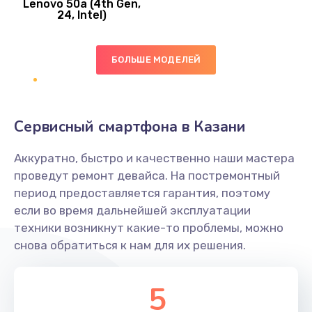
Lenovo 50a (4th Gen,
450 руб.
24, Intel)
Заказать
БОЛЬШЕ МОДЕЛЕЙ
Ремонт цепей питания платы
1490 руб.
Заказать
Сервисный смартфона в Казани
Восстановление дорожек платы
Аккуратно, быстро и качественно наши мастера
400 руб.
проведут ремонт девайса. На постремонтный
Заказать
период предоставляется гарантия, поэтому
если во время дальнейшей эксплуатации
Замена слухового динамика
техники возникнут какие-то проблемы, можно
снова обратиться к нам для их решения.
350 руб.
Заказать
5
Настройка программного обеспечения