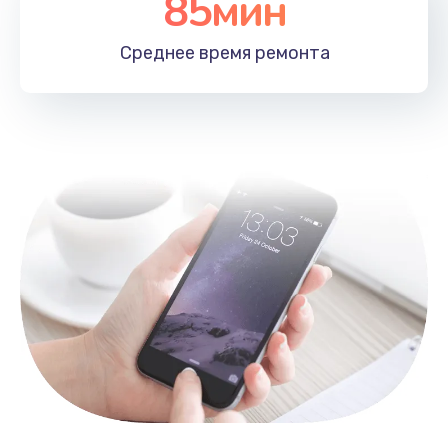
85мин
Замена лотка SIM
790 руб.
Среднее время
ремонта
Заказать
Замена северного моста
2300 руб.
Заказать
Восстановление данных
990 руб.
Заказать
Замена SSD
895 руб.
Заказать