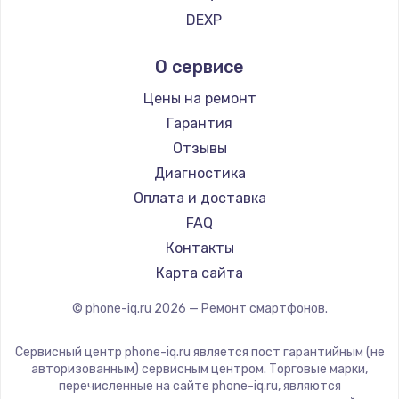
Ремонт смартфонов Tp-Link
Ремонт разъема питания
DEXP
Ремонт смартфонов Hisense
Digma
1330 руб.
О сервисе
Ремонт смартфонов Nubia
Ginzzu
Заказать
Ремонт смартфонов Land Rover
Highscreen
Цены на ремонт
Ремонт смартфонов Acer
Irbis
Замена видеокарты
Гарантия
Ремонт смартфонов HP
Kyocera
Отзывы
2100 руб.
Ремонт смартфонов Poco
LeEco
Диагностика
Заказать
Ремонт смартфонов HTC
OnePlus
Оплата и доставка
Ремонт смартфонов Blackmagic
teXet
FAQ
Ремонт цепей питания
Ремонт смартфонов Nothing
Motorola
Контакты
3000 руб.
Ремонт смартфонов iQOO
Prestigio
Карта сайта
Заказать
Vertex
© phone-iq.ru
2026
— Ремонт смартфонов.
Microsoft
Замена материнской платы
Sharp
Сервисный центр phone-iq.ru является пост гарантийным (не
1590 руб.
Elephone
авторизованным) сервисным центром. Торговые марки,
Заказать
перечисленные на сайте phone-iq.ru, являются
BlackView