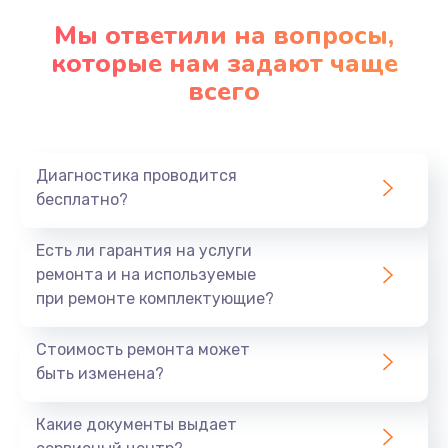
Замена клавиатуры
Мы ответили на вопросы,
которые нам задают чаще
1290 руб.
всего
Заказать
Замена корпуса
890 руб.
Диагностика проводится
бесплатно?
Заказать
Есть ли гарантия на услуги
Замена тачпада
ремонта и на используемые
990 руб.
при ремонте комплектующие?
Заказать
Стоимость ремонта может
Замена динамика
быть изменена?
1500 руб.
Какие документы выдает
Заказать