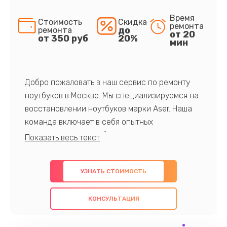
Время
Стоимость
Скидка
ремонта
до
ремонта
от 20
от 350 руб
20%
мин
Добро пожаловать в наш сервис по ремонту
ноутбуков в Москве. Мы специализируемся на
восстановлении ноутбуков марки Aser. Наша
команда включает в себя опытных
профессионалов с обширными знаниями и
многолетним опытом в данной области. Мы
предлагаем быстрый и качественный ремонт с
УЗНАТЬ СТОИМОСТЬ
использованием оригинальных компонентов, а
также гарантируем качество всех
КОНСУЛЬТАЦИЯ
проведенных работ. Наша цель - предоставить
клиентам надежное и профессиональное