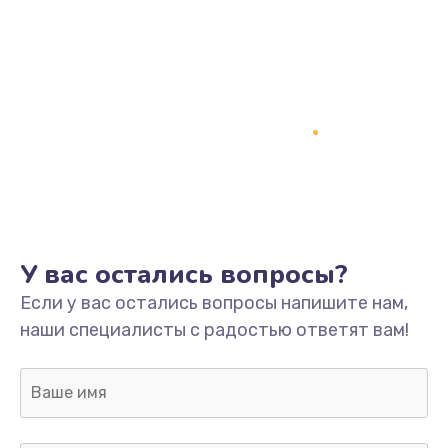
Заказать
Замена кнопки включения
2150 руб.
Заказать
Замена оперативной памяти
760 руб.
Заказать
У вас остались вопросы?
Замена процессора
Если у вас остались вопросы напишите нам,
1800 руб.
наши специалисты с радостью ответят вам!
Заказать
Замена системы охлаждения
1600 руб.