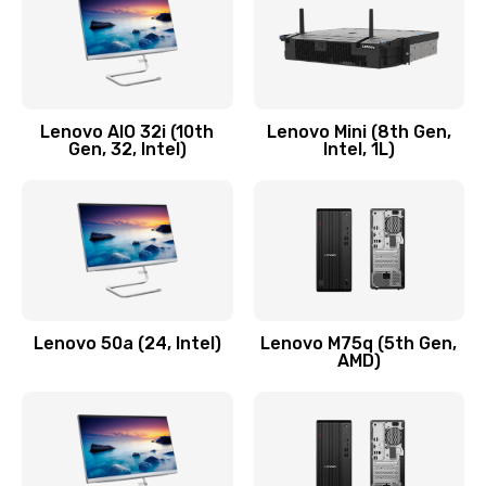
Заказать
Замена кнопки включения/выключения
600 руб.
Lenovo AIO 32i (10th
Lenovo Mini (8th Gen,
Заказать
Gen, 32, Intel)
Intel, 1L)
Замена разъема Micro, USB
590 руб.
Заказать
Замена шлейфа кнопок, дисплея
Lenovo 50a (24, Intel)
Lenovo M75q (5th Gen,
600 руб.
AMD)
Заказать
Чистка от пыли или влаги
1090 руб.