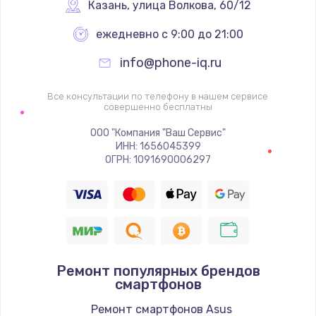
1340 руб.
Казань
,
 улица Волкова, 60/12
Заказать
ежедневно с 9:00 до 21:00
info@phone-iq.ru
Ремонт петель крышки
990 руб.
Все консультации по телефону в нашем сервисе
совершенно бесплатны
Заказать
ООО "Компания "Ваш Сервис"
Настройка Wi-Fi
ИНН: 1656045399
ОГРН: 1091690006297
1260 руб.
Заказать
Замена шим-контроллера
3900 руб.
Ремонт популярных брендов
Заказать
смартфонов
Замена HDMI
Ремонт смартфонов Asus