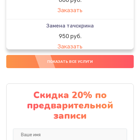
Заказать
Замена тачскрина
950 руб.
Заказать
Замена динамиков
ПОКАЗАТЬ ВСЕ УСЛУГИ
710 руб.
Заказать
Скидка 20% по
Замена стекла
предварительной
990 руб.
записи
Заказать
Замена задней камеры