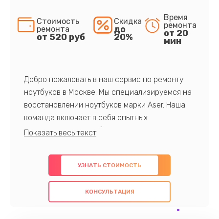
Время
Стоимость
Скидка
ремонта
до
ремонта
от 20
от 520 руб
20%
мин
Добро пожаловать в наш сервис по ремонту
ноутбуков в Москве. Мы специализируемся на
восстановлении ноутбуков марки Aser. Наша
команда включает в себя опытных
профессионалов с обширными знаниями и
многолетним опытом в данной области. Мы
предлагаем быстрый и качественный ремонт с
УЗНАТЬ СТОИМОСТЬ
использованием оригинальных компонентов, а
также гарантируем качество всех
КОНСУЛЬТАЦИЯ
проведенных работ. Наша цель - предоставить
клиентам надежное и профессиональное