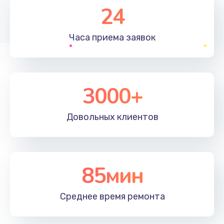
Заказать
24
Замена полифонического динамика
Часа приема
заявок
530 руб.
Заказать
3000+
Замена передней камеры
900 руб.
Довольных
клиентов
Заказать
Замена кнопок громкости
670 руб.
85мин
Заказать
Среднее время
ремонта
Замена голосового динамика
780 руб.