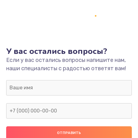
Замена термопасты
995 руб.
Заказать
Замена системы охлаждения
1550 руб.
У вас остались вопросы?
Заказать
Если у вас остались вопросы напишите нам,
наши специалисты с радостью ответят вам!
Замена оперативной памяти
1160 руб.
Заказать
Замена звуковой карты
1600 руб.
Заказать