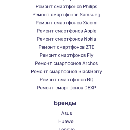
Заказать
Ремонт смартфонов Philips
Ремонт смартфонов Samsung
Замена жесткого диска
Ремонт смартфонов Xiaomi
1250 руб.
Ремонт смартфонов Apple
Заказать
Ремонт смартфонов Nokia
Ремонт смартфонов ZTE
Ремонт цепей питания
Ремонт смартфонов Fly
3000 руб.
Ремонт смартфонов Archos
Заказать
Ремонт смартфонов BlackBerry
Ремонт смартфонов BQ
Замена видеокарты
Ремонт смартфонов DEXP
2100 руб.
Ремонт смартфонов Digma
Бренды
Заказать
Ремонт смартфонов Ginzzu
Ремонт смартфонов Highscreen
Asus
Ремонт разъема питания
Ремонт смартфонов Irbis
Huawei
1745 руб.
Ремонт смартфонов Kyocera
Lenovo