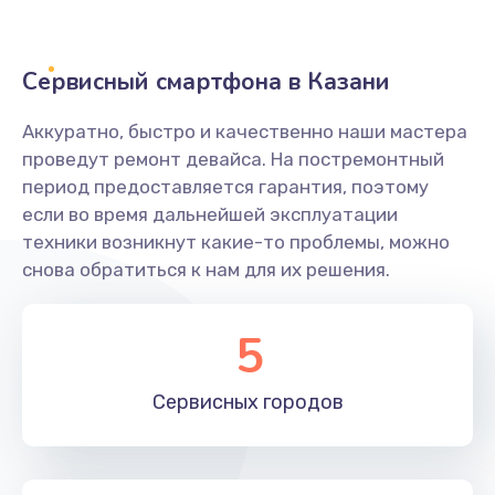
Замена NFC антенны
Сервисный смартфона в Казани
650 руб.
Заказать
Аккуратно, быстро и качественно наши мастера
проведут ремонт девайса. На постремонтный
Замена кнопки включения/выключения
период предоставляется гарантия, поэтому
если во время дальнейшей эксплуатации
790 руб.
техники возникнут какие-то проблемы, можно
Заказать
снова обратиться к нам для их решения.
Замена разъёма наушников (гарнитуры)
5
800 руб.
Заказать
Сервисных
городов
Замена разъема SIM
790 руб.