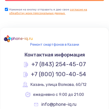
Замена USB порта
Нажимая на кнопку отправить я даю свое
согласие на
обработку моих персональных данных.
1560 руб.
Заказать
Замена разъёмов (HDMI, DVI, Дисплей порта)
phone-iq.ru
1800 руб.
Ремонт смартфонов в Казани
Заказать
Контактная информация
Замена тачпада
+7 (843) 254-45-07
1660 руб.
+7 (800) 100-40-54
Заказать
Казань
,
 улица Волкова, 60/12
Замена контроллера питания
ежедневно с 9:00 до 21:00
1490 руб.
info@phone-iq.ru
Заказать