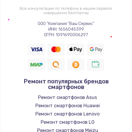
Все консультации по телефону в нашем сервисе
Настройка Wi-Fi
совершенно бесплатны
1530 руб.
ООО "Компания "Ваш Сервис"
ИНН: 1656045399
Заказать
ОГРН: 1091690006297
Ремонт петель крышки
990 руб.
Заказать
Ремонт популярных брендов
Замена вебкамеры
смартфонов
1740 руб.
Ремонт смартфонов Asus
Заказать
Ремонт смартфонов Huawei
Ремонт смартфонов Lenovo
Установка драйверов
Ремонт смартфонов LG
1225 руб.
Ремонт смартфонов Meizu