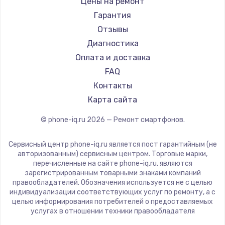
Цены на ремонт
1430 руб.
Ремонт смартфонов Acer
Irbis
Гарантия
Заказать
Ремонт смартфонов HP
Kyocera
Отзывы
Ремонт смартфонов Poco
LeEco
Диагностика
Чистка от пыли
Ремонт смартфонов HTC
OnePlus
Оплата и доставка
1330 руб.
Ремонт смартфонов Blackmagic
teXet
FAQ
Заказать
Ремонт смартфонов Nothing
Motorola
Контакты
Ремонт смартфонов iQOO
Prestigio
Карта сайта
Замена южного моста
Vertex
2600 руб.
© phone-iq.ru
2026
— Ремонт смартфонов.
Microsoft
Заказать
Sharp
Сервисный центр phone-iq.ru является пост гарантийным (не
Elephone
авторизованным) сервисным центром. Торговые марки,
Замена материнской платы
перечисленные на сайте phone-iq.ru, являются
BlackView
зарегистрированным товарными знаками компаний
1690 руб.
Google
правообладателей. Обозначения используется не с целью
индивидуализации соответствующих услуг по ремонту, а с
Заказать
Vertu
целью информирования потребителей о предоставляемых
Tp-Link
услугах в отношении техники правообладателя
Hisense