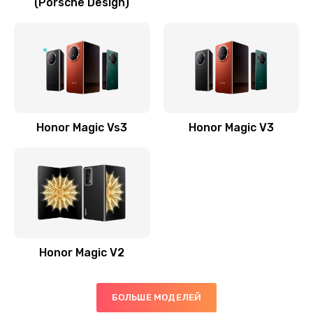
(Porsche Design)
Замена антенны
520 руб.
Заказать
Замена сканера отпечатка пальца
530 руб.
Honor Magic Vs3
Honor Magic V3
Заказать
Замена аудио-разъема
540 руб.
Заказать
Honor Magic V2
Замена стекла (экрана)
790 руб.
БОЛЬШЕ МОДЕЛЕЙ
Заказать