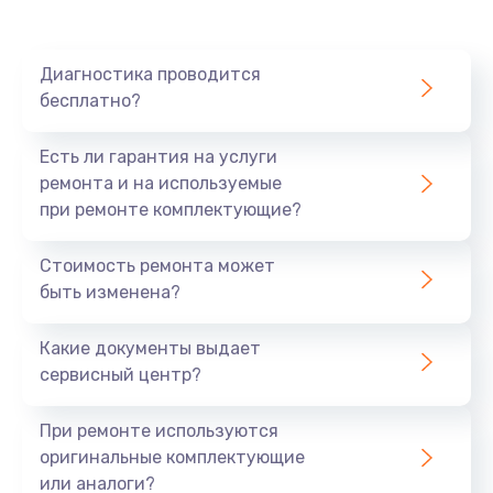
640 руб.
Заказать
Диагностика проводится
бесплатно?
Замена разъема
790 руб.
Есть ли гарантия на услуги
Заказать
ремонта и на используемые
при ремонте комплектующие?
Замена шим-контроллера
Стоимость ремонта может
3900 руб.
быть изменена?
Заказать
Какие документы выдает
Замена клавиатуры
сервисный центр?
1490 руб.
При ремонте используются
Заказать
оригинальные комплектующие
или аналоги?
Замена SSD