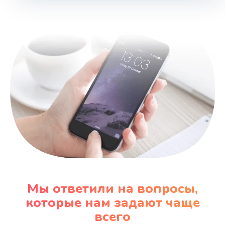
Заказать
Замена вибромотора
660 руб.
Заказать
Замена системной платы
740 руб.
Заказать
Замена дисплея
1290 руб.
Мы ответили на вопросы,
Заказать
которые нам задают чаще
всего
Замена матрицы