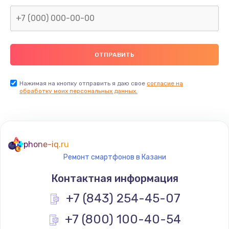
Заказать
Замена северного моста
2600 руб.
Заказать
Нажимая на кнопку отправить я даю свое
согласие на
Замена видеочипа
обработку моих персональных данных.
2745 руб.
Заказать
phone-iq.ru
Ремонт разъема питания
Ремонт смартфонов в Казани
745 руб.
Контактная информация
Заказать
+7 (843) 254-45-07
Замена видеокарты
+7 (800) 100-40-54
1600 руб.