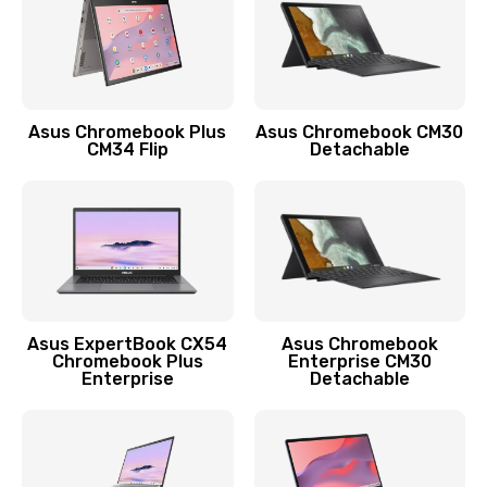
Защита гидрогелевой пленкой
1290 руб.
Заказать
Asus Chromebook Plus
Asus Chromebook CM30
CM34 Flip
Detachable
Замена экрана
1145 руб.
Заказать
Замена аккумулятора
890 руб.
Asus ExpertBook CX54
Asus Chromebook
Chromebook Plus
Enterprise CM30
Заказать
Enterprise
Detachable
Замена задней крышки
490 руб.