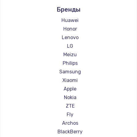
Ремонт смартфонов Digma
600 руб.
Бренды
Ремонт смартфонов Ginzzu
Заказать
Ремонт смартфонов Highscreen
Huawei
Ремонт смартфонов Irbis
Honor
Ремонт смартфонов Kyocera
Lenovo
Ремонт смартфонов LeEco
LG
Ремонт смартфонов OnePlus
Meizu
Ремонт смартфонов teXet
Philips
Ремонт смартфонов Motorola
Samsung
Ремонт смартфонов Prestigio
Xiaomi
Ремонт смартфонов Vertex
Apple
Ремонт смартфонов Microsoft
Nokia
Ремонт смартфонов Sharp
ZTE
Ремонт смартфонов Elephone
Fly
Ремонт смартфонов BlackView
Archos
Ремонт смартфонов Google
BlackBerry