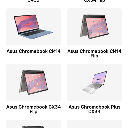
C433
CX34 Flip
Замена сканера отпечатка
790 руб.
Заказать
Замена разъема зарядки (питания)
390 руб.
Asus Chromebook CM14
Asus Chromebook CM14
Flip
Заказать
Замена разъёма наушников (гарнитуры)
390 руб.
Заказать
Замена кнопок громкости
Asus Chromebook CX34
Asus Chromebook Plus
Flip
CX34
390 руб.
Заказать