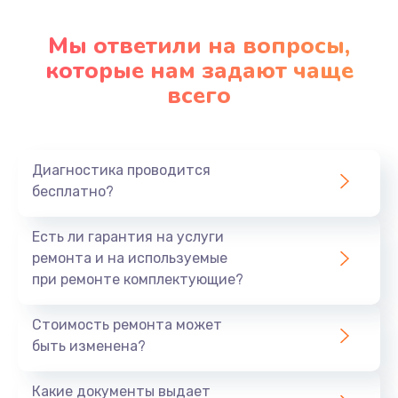
Настройка ОС
1090 руб.
Мы ответили на вопросы,
которые нам задают чаще
Заказать
всего
Ремонт подсветки
1200 руб.
Заказать
Диагностика проводится
бесплатно?
Настройка BIOS
Есть ли гарантия на услуги
930 руб.
ремонта и на используемые
Заказать
при ремонте комплектующие?
Замена SSD
Стоимость ремонта может
1045 руб.
быть изменена?
Заказать
Какие документы выдает