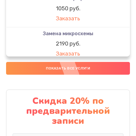
1050 руб.
Заказать
Замена микросхемы
2190 руб.
Заказать
Замена передней камеры
ПОКАЗАТЬ ВСЕ УСЛУГИ
490 руб.
Заказать
Скидка 20% по
Замена полифонического динамика
предварительной
390 руб.
записи
Заказать