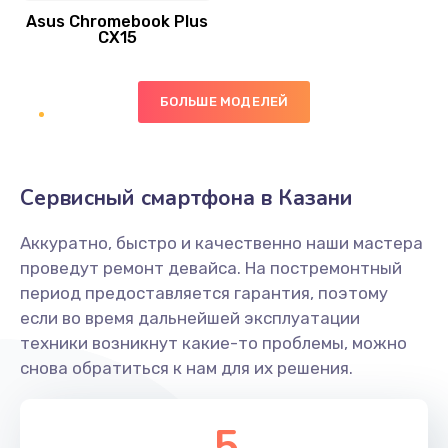
Asus Chromebook Plus
Заказать
CX15
Замена вибромотора
БОЛЬШЕ МОДЕЛЕЙ
890 руб.
Заказать
Замена голосового динамика
Сервисный смартфона в Казани
490 руб.
Аккуратно, быстро и качественно наши мастера
Заказать
проведут ремонт девайса. На постремонтный
период предоставляется гарантия, поэтому
Замена основной камеры
если во время дальнейшей эксплуатации
490 руб.
техники возникнут какие-то проблемы, можно
снова обратиться к нам для их решения.
Заказать
Замена элемента
5