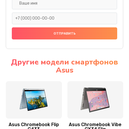
Замена разъема SIM
290 руб.
Заказать
Сбор/Разбор
1490 руб.
Заказать
Другие модели смартфонов
Asus
Чистка динамика и микрофонов (с разбором)
1790 руб.
Заказать
Замена кнопки Home (домой)
890 руб.
Заказать
Asus Chromebook Flip
Asus Chromebook Vibe