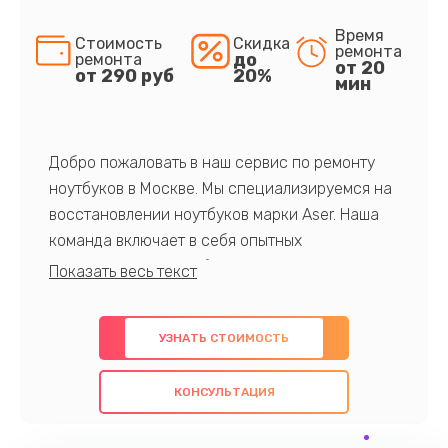
Время
Стоимость
Скидка
ремонта
до
ремонта
от 20
от 290 руб
20%
мин
Добро пожаловать в наш сервис по ремонту
ноутбуков в Москве. Мы специализируемся на
восстановлении ноутбуков марки Aser. Наша
команда включает в себя опытных
профессионалов с обширными знаниями и
многолетним опытом в данной области. Мы
предлагаем быстрый и качественный ремонт с
УЗНАТЬ СТОИМОСТЬ
использованием оригинальных компонентов, а
также гарантируем качество всех
КОНСУЛЬТАЦИЯ
проведенных работ. Наша цель - предоставить
клиентам надежное и профессиональное