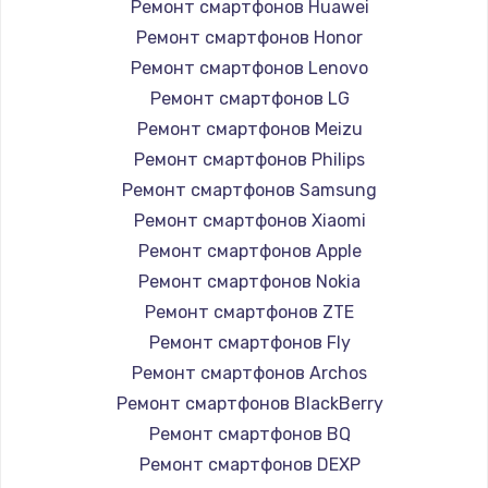
1260 руб.
Ремонт смартфонов Huawei
Ремонт смартфонов Honor
Заказать
Ремонт смартфонов Lenovo
Ремонт петель крышки
Ремонт смартфонов LG
990 руб.
Ремонт смартфонов Meizu
Ремонт смартфонов Philips
Заказать
Ремонт смартфонов Samsung
Настройка Wi-Fi
Ремонт смартфонов Xiaomi
Ремонт смартфонов Apple
1030 руб.
Ремонт смартфонов Nokia
Заказать
Ремонт смартфонов ZTE
Ремонт смартфонов Fly
Замена шим-контроллера
Ремонт смартфонов Archos
3900 руб.
Ремонт смартфонов BlackBerry
Заказать
Ремонт смартфонов BQ
Ремонт смартфонов DEXP
Замена HDMI