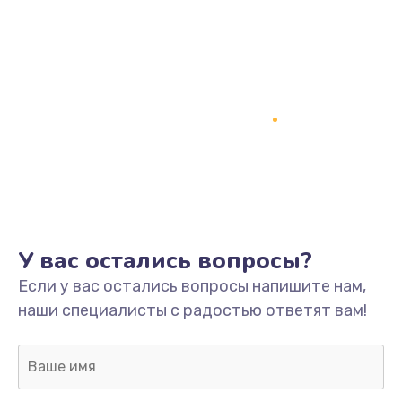
Замена процессора
1800 руб.
Заказать
Замена системы охлаждения
1500 руб.
Заказать
Замена термопасты
У вас остались вопросы?
995 руб.
Если у вас остались вопросы напишите нам,
Заказать
наши специалисты с радостью ответят вам!
Замена шлейфа матрицы
960 руб.