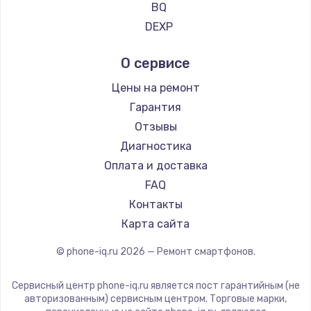
Ремонт смартфонов Vertu
BQ
Ремонт смартфонов Tp-Link
DEXP
Ремонт смартфонов Hisense
Digma
О сервисе
Ремонт смартфонов Nubia
Ginzzu
Ремонт смартфонов Land Rover
Highscreen
Цены на ремонт
Ремонт смартфонов Acer
Irbis
Гарантия
Ремонт смартфонов HP
Kyocera
Отзывы
Ремонт смартфонов Poco
LeEco
Диагностика
Ремонт смартфонов HTC
OnePlus
Оплата и доставка
Ремонт смартфонов Blackmagic
teXet
FAQ
Ремонт смартфонов Nothing
Motorola
Контакты
Ремонт смартфонов iQOO
Prestigio
Карта сайта
Vertex
© phone-iq.ru
2026
— Ремонт смартфонов.
Microsoft
Sharp
Сервисный центр phone-iq.ru является пост гарантийным (не
Elephone
авторизованным) сервисным центром. Торговые марки,