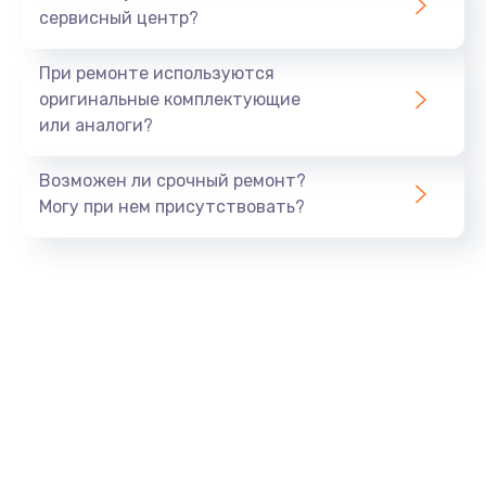
сервисный центр?
Восстановление данных
990 руб.
При ремонте используются
Заказать
оригинальные комплектующие
или аналоги?
Замена USB порта
Возможен ли срочный ремонт?
1060 руб.
Могу при нем присутствовать?
Заказать
Замена звуковой карты
1100 руб.
Заказать
Замена оперативной памяти
890 руб.
Заказать