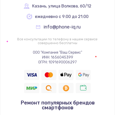
Заказать
Казань
,
 улица Волкова, 60/12
ежедневно с 9:00 до 21:00
Ремонт цепей питания
2500 руб.
info@phone-iq.ru
Заказать
Все консультации по телефону в нашем сервисе
совершенно бесплатны
Замена жесткого диска
ООО "Компания "Ваш Сервис"
750 руб.
ИНН: 1656045399
ОГРН: 1091690006297
Заказать
Установка драйверов
725 руб.
Заказать
Ремонт популярных брендов
смартфонов
Замена вебкамеры