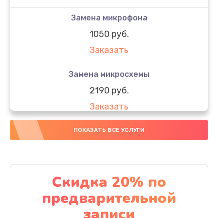
Замена микрофона
1050 руб.
Заказать
Замена микросхемы
2190 руб.
Заказать
Замена передней камеры
ПОКАЗАТЬ ВСЕ УСЛУГИ
490 руб.
Заказать
Скидка 20% по
Замена полифонического динамика
предварительной
390 руб.
записи