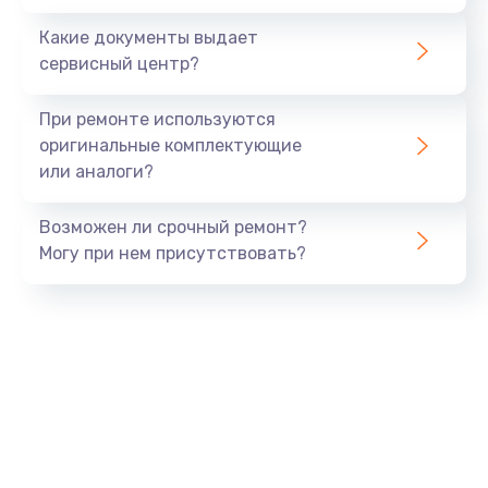
Заказать
Какие документы выдает
сервисный центр?
Восстановление данных
990 руб.
При ремонте используются
Заказать
оригинальные комплектующие
или аналоги?
Замена USB порта
Возможен ли срочный ремонт?
1060 руб.
Могу при нем присутствовать?
Заказать
Замена звуковой карты
1100 руб.
Заказать
Замена оперативной памяти
890 руб.