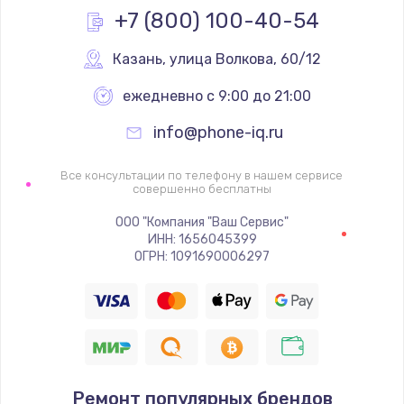
+7 (800) 100-40-54
1600 руб.
Заказать
Казань
,
 улица Волкова, 60/12
ежедневно с 9:00 до 21:00
Ремонт цепей питания
2500 руб.
info@phone-iq.ru
Заказать
Все консультации по телефону в нашем сервисе
совершенно бесплатны
Замена жесткого диска
ООО "Компания "Ваш Сервис"
750 руб.
ИНН: 1656045399
ОГРН: 1091690006297
Заказать
Установка драйверов
725 руб.
Заказать
Ремонт популярных брендов