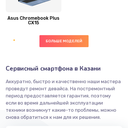
390 руб.
Asus Chromebook Plus
Заказать
CX15
Замена вибромотора
БОЛЬШЕ МОДЕЛЕЙ
890 руб.
Заказать
Замена голосового динамика
Сервисный смартфона в Казани
490 руб.
Аккуратно, быстро и качественно наши мастера
Заказать
проведут ремонт девайса. На постремонтный
период предоставляется гарантия, поэтому
Замена основной камеры
если во время дальнейшей эксплуатации
490 руб.
техники возникнут какие-то проблемы, можно
снова обратиться к нам для их решения.
Заказать