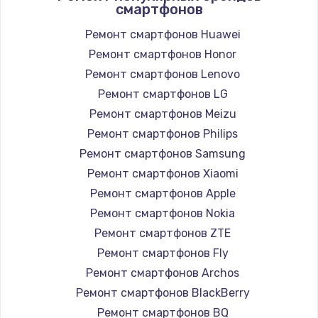
смартфонов
Замена вебкамеры
1260 руб.
Ремонт смартфонов Huawei
Ремонт смартфонов Honor
Заказать
Ремонт смартфонов Lenovo
Ремонт петель крышки
Ремонт смартфонов LG
990 руб.
Ремонт смартфонов Meizu
Ремонт смартфонов Philips
Заказать
Ремонт смартфонов Samsung
Настройка Wi-Fi
Ремонт смартфонов Xiaomi
Ремонт смартфонов Apple
1030 руб.
Ремонт смартфонов Nokia
Заказать
Ремонт смартфонов ZTE
Ремонт смартфонов Fly
Замена шим-контроллера
Ремонт смартфонов Archos
3900 руб.
Ремонт смартфонов BlackBerry
Заказать
Ремонт смартфонов BQ