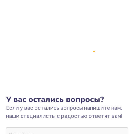
Заказать
Замена процессора
1800 руб.
Заказать
Замена системы охлаждения
1500 руб.
Заказать
Замена термопасты
У вас остались вопросы?
995 руб.
Если у вас остались вопросы напишите нам,
Заказать
наши специалисты с радостью ответят вам!
Замена шлейфа матрицы