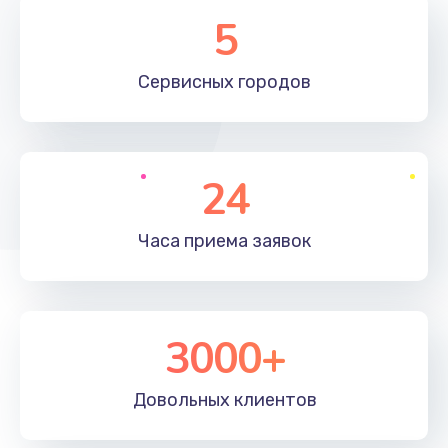
Замена элемента
5
1190 руб.
Сервисных
городов
Заказать
Замена материнской платы
1330 руб.
24
Заказать
Часа приема
заявок
Замена клавиатуры
1190 руб.
Заказать
3000+
Замена корпуса
890 руб.
Довольных
клиентов
Заказать