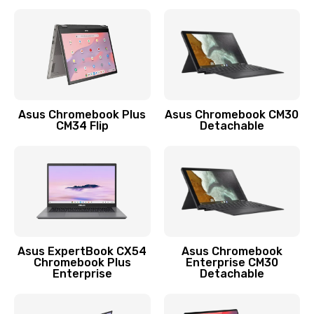
390 руб.
Заказать
Защита гидрогелевой пленкой
1290 руб.
Заказать
Asus Chromebook Plus
Asus Chromebook CM30
CM34 Flip
Detachable
Замена экрана
1145 руб.
Заказать
Замена аккумулятора
890 руб.
Asus ExpertBook CX54
Asus Chromebook
Chromebook Plus
Enterprise CM30
Заказать
Enterprise
Detachable
Замена задней крышки