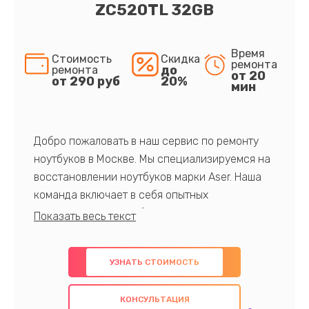
ZC520TL 32GB
Время
Стоимость
Скидка
ремонта
до
ремонта
от 20
от 290 руб
20%
мин
Добро пожаловать в наш сервис по ремонту
ноутбуков в Москве. Мы специализируемся на
восстановлении ноутбуков марки Aser. Наша
команда включает в себя опытных
профессионалов с обширными знаниями и
многолетним опытом в данной области. Мы
предлагаем быстрый и качественный ремонт с
УЗНАТЬ СТОИМОСТЬ
использованием оригинальных компонентов, а
также гарантируем качество всех
КОНСУЛЬТАЦИЯ
проведенных работ. Наша цель - предоставить