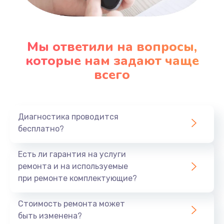
Настройка ОС
1090 руб.
Мы ответили на вопросы,
которые нам задают чаще
Заказать
всего
Ремонт подсветки
1200 руб.
Заказать
Диагностика проводится
бесплатно?
Настройка BIOS
Есть ли гарантия на услуги
930 руб.
ремонта и на используемые
Заказать
при ремонте комплектующие?
Замена SSD
Стоимость ремонта может
1045 руб.
быть изменена?