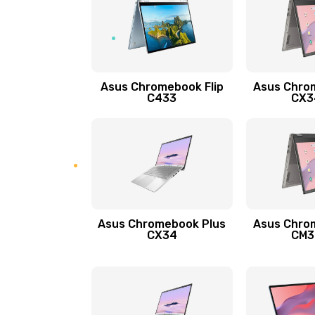
Замена кнопок громкости
Защита гидрогелевой пленкой
Asus Chromebook Flip
Asus Chro
Замена экрана
C433
CX34
Замена аккумулятора
Замена задней крышки
Обновление ПО
Asus Chromebook Plus
Asus Chro
CX34
CM34
Замена стекла
Замена датчика приближения