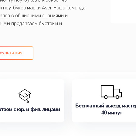
 ноутбуков марки Aser. Наша команда
алов с обширными знаниями и
и. Мы предлагаем быстрый и
ем оригинальных компонентов, а также
ых работ. Наша цель - предоставить
ое обслуживание, удовлетворяя их
СУЛЬТАЦИЯ
медлите записаться на ремонт уже
Бесплатный выезд масте
таем с юр. и физ. лицами
40 минут