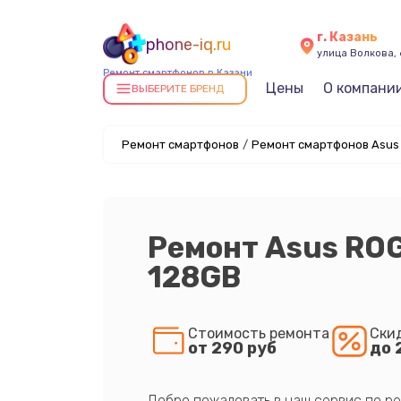
г. Казань
phone-iq.ru
улица Волкова, 
Ремонт смартфонов в Казани
Цены
О компани
ВЫБЕРИТЕ БРЕНД
Ремонт смартфонов
/
Ремонт смартфонов Asus 
Ремонт Asus RO
128GB
Стоимость ремонта
Ски
от 290 руб
до 
Добро пожаловать в наш сервис по ре