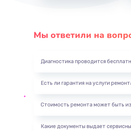
Восстановление данных
Замена USB порта
Мы ответили на вопр
Замена звуковой карты
Диагностика проводится бесплат
Замена оперативной памяти
Замена процессора
Есть ли гарантия на услуги ремон
Замена системы охлаждения
Стоимость ремонта может быть и
Замена термопасты
Какие документы выдает сервисны
Замена шлейфа матрицы