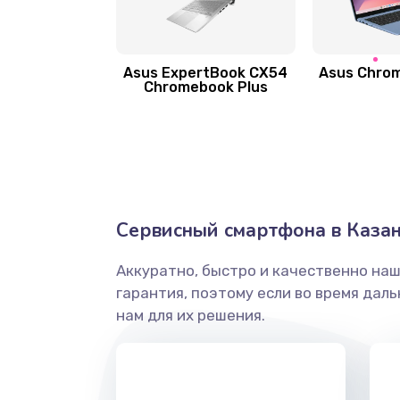
Замена антенны
Asus ExpertBook CX54
Asus Chro
Замена вибромотора
Chromebook Plus
Замена голосового динамика
Замена основной камеры
Сервисный смартфона в Каза
Замена элемента
Аккуратно, быстро и качественно на
Замена материнской платы
гарантия, поэтому если во время дал
нам для их решения.
Замена клавиатуры
Замена корпуса