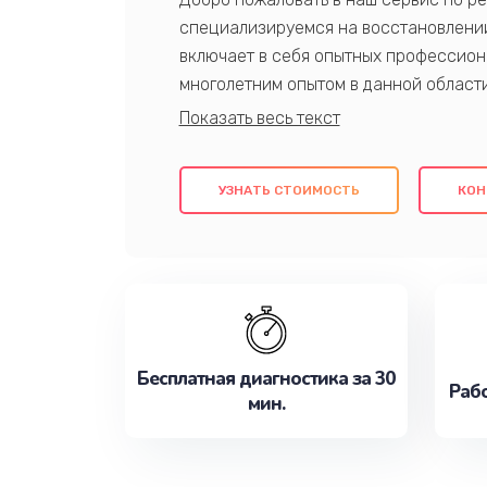
специализируемся на восстановлении
включает в себя опытных профессион
многолетним опытом в данной област
качественный ремонт с использовани
гарантируем качество всех проведенн
клиентам надежное и профессиональн
УЗНАТЬ СТОИМОСТЬ
КОН
потребности наилучшим образом. Не 
сейчас!
Бесплатная диагностика за 30
Рабо
мин.