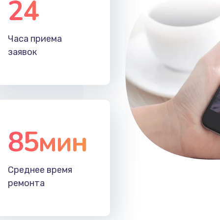
24
20 мин
3 года
Часа приема
60 мин
2 года
заявок
20 мин
2 года
30 мин
2 года
85мин
30 мин
3 года
40 мин
1 год
Среднее время
ремонта
60 мин
1 год
30 мин
3 года