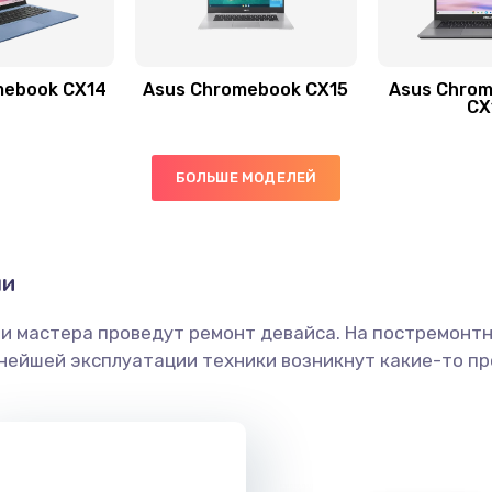
50 мин
1 год
mebook CX14
Asus Chromebook CX15
Asus Chrom
60 мин
3 года
CX
50 мин
1 год
БОЛЬШЕ МОДЕЛЕЙ
50 мин
1 год
ни
50 мин
2 года
ши мастера проведут ремонт девайса. На постремонт
60 мин
3 года
ьнейшей эксплуатации техники возникнут какие-то пр
20 мин
3 года
60 мин
1 год