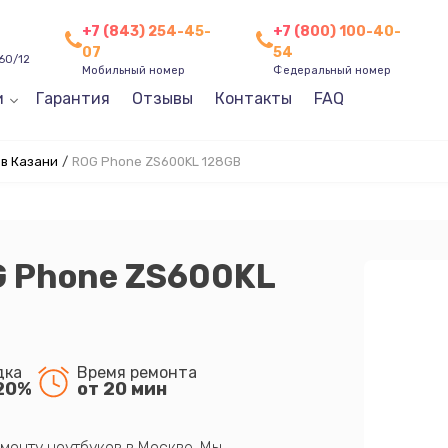
+7 (843) 254-45-
+7 (800) 100-40-
07
54
60/12
Мобильный номер
Федеральный номер
и
Гарантия
Отзывы
Контакты
FAQ
в Казани
/
ROG Phone ZS600KL 128GB
G Phone ZS600KL
дка
Время ремонта
20%
от 20 мин
монту ноутбуков в Москве. Мы