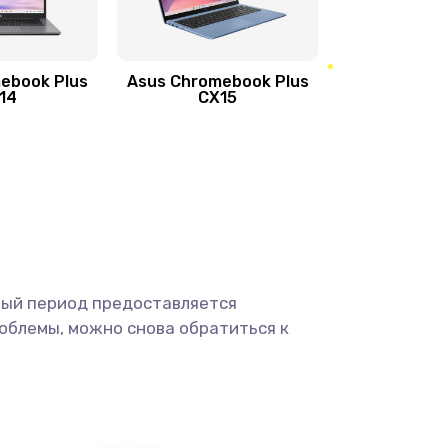
390 руб.
Заказать
ebook Plus
Asus Chromebook Plus
890 руб.
Заказать
14
CX15
490 руб.
Заказать
490 руб.
Заказать
1190 руб.
Заказать
ный период предоставляется
1330 руб.
Заказать
облемы, можно снова обратиться к
1190 руб.
Заказать
890 руб.
Заказать